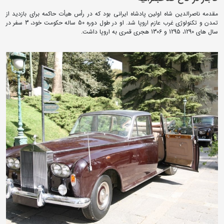
مقدمه ناصرالدین شاه اولین پادشاه ایرانی بود که در رأس هیأت حاکمه برای بازدید از
تمدن و تکنولوژی غرب عازم اروپا شد. او در طول دوره 50 ساله حکومت خود، 3 سفر در
سال های 1290، 1295 و 1306 هجری قمری به اروپا داشت.