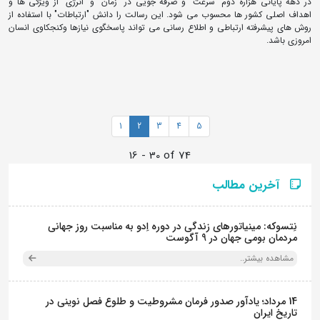
در دهه پایانی هزاره دوم "سرعت" و صرفه جویی در "زمان" و "انرژی" از ویژگی ها و
اهداف اصلی کشور ها محسوب می شود. این رسالت را دانش "ارتباطات" با استفاده از
روش های پیشرفته ارتباطی و اطلاع رسانی می تواند پاسخگوی نیازها وکنجکاوی انسان
امروزی باشد.
1
2
3
4
5
16 - 30 of 74
آخرین مطالب
نِتسوکه: مینیاتورهای زندگی در دوره اِدو به مناسبت روز جهانی
مردمان بومی جهان در 9 آگوست
مشاهده بیشتر..
14 مرداد؛ یادآور صدور فرمان مشروطیت و طلوع فصل نوینی در
تاریخ ایران