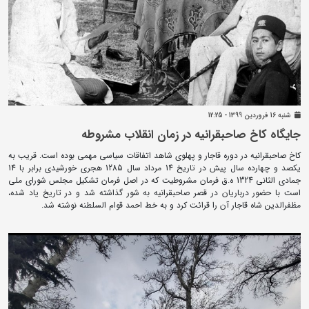
شنبه 16 فروردين 1399 - 12:25
جایگاه کاخ صاحبقرانیه در زمان انقلاب مشروطه
کاخ صاحبقرانیه در دوره قاجار و پهلوی شاهد اتفاقات سیاسی مهمی بوده است. قریب به
یکصد و چهارده سال پیش در تاریخ 14 مرداد سال 1285 هجری خورشیدی برابر با 14
جمادی الثانی 1324 ه.ق فرمان مشروطیت که در اصل فرمان تشکیل مجلس شورای ملی
است با حضور درباریان در قصر صاحبقرانیه به شور گذاشته شد و در تاریخ یاد شده،
مظفرالدین شاه قاجار آن را قرائت کرد و به خط احمد قوام السلطنه نوشته شد.