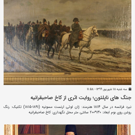
سه شنبه 18 شهريور 1399 - 11:58
جنگ های ناپلئون؛ روایت اثری از کاخ صاحبقرانیه
نبرد فرانسه در سال 1814 هنرمند: ژان لوئی ارنست مسونیه (1891-1815) تکنیک: رنگ
روغن روی بوم ابعاد: 130*200 سانتی متر محل نگهداری: کاخ صاحبقرانیه