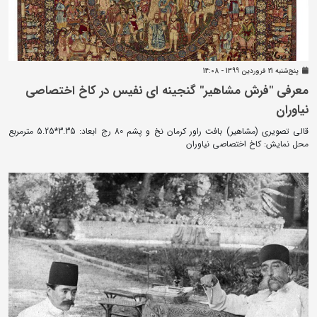
پنج‌شنبه 21 فروردين 1399 - 14:08
معرفی "فرش مشاهیر" گنجینه ای نفیس در کاخ اختصاصی
نیاوران
قالی تصویری (مشاهیر) بافت راور کرمان نخ و پشم 80 رج ابعاد: 3.35*5.25 مترمربع
محل نمایش: کاخ اختصاصی نیاوران