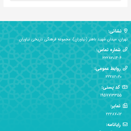
نشانی:
تهران، میدان شهید باهنر (نیاوران)، مجموعه فرهنگی تاریخی نیاوران
شماره تماس:
22282014-6
روابط عمومی:
22282020
کد پستی:
1957713355
نمابر:
22287012
رایانامه: