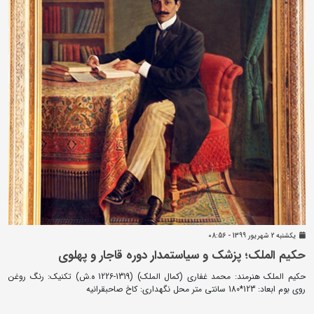
يکشنبه 2 شهريور 1399 - 08:56
حکیم الملک؛ پزشک و سیاستمدار دوره قاجار و پهلوی
حکیم الملک هنرمند: محمد غفاری (کمال الملک) (1319-1226 ه.ش) تکنیک: رنگ روغن
روی بوم ابعاد: 123*180 سانتی متر محل نگهداری: کاخ صاحبقرانیه