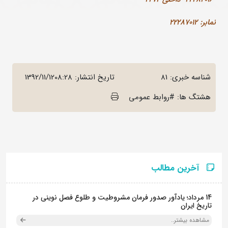
نمابر: 22287012
شناسه خبری: 81
تاریخ انتشار:
1392/11/1208:28
هشتگ ها: #روابط عمومی
آخرین مطالب
14 مرداد؛ یادآور صدور فرمان مشروطیت و طلوع فصل نوینی در
تاریخ ایران
مشاهده بیشتر..