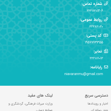
شماره تماس:
22282014-6
روابط عمومی:
22282020
کد پستی:
1957713355
نمابر:
22287012
رایانامه:
niavaranmu@gmail.com
دسترسی سریع
لینک های مفید
اخبار و رویدادها
وزارت میراث فرهنگی، گردشگری و
چند رسانه ای
صنایع دستی