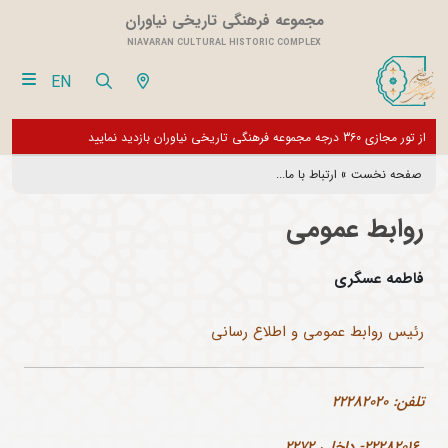
مجموعه فرهنگی تاریخی نیاوران
NIAVARAN CULTURAL HISTORIC COMPLEX
EN
فقط
از تور مجازی 360 درجه مجموعه فرهنگی تاریخی نیاوران بازدید نمایید
بازدی
بخش 
صفحه نخست
»
ارتباط با ما...
روابط عمومی
فاطمه عسگری
رئیس روابط ع
مومی و اطلاع رسانی
تلفن: 22282020
22282016- داخلی 2272