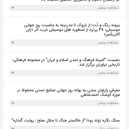
مشاهده بیشتر..
پیوند رنگ و نُت؛ از باروک تا مدرنیته به مناسبت روز جهانی
موسیقی؛ 38 پرتره از اسطوره های موسیقی غرب، اثر «ژان
کاتریکس»
مشاهده بیشتر..
نشست "کمیته فرهنگ و تمدن اسلام و ایران" در مجموعه فرهنگی‌-
تاریخی نیاوران برگزار شد.
مشاهده بیشتر..
معرفی پاراوان سنتی به بهانه روز جهانی صنایع دستی محفوظ در
موزه کوشک احمدشاهی
مشاهده بیشتر..
سنگ نگاره تولد بودا "از خاکستر جنگ تا جلال صلح ؛ روایت گَنداره"
مشاهده بیشتر..