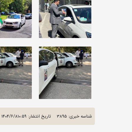
شناسه خبری: 3895
تاریخ انتشار:
1404/6/810:59