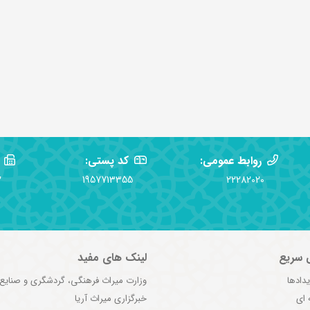
روابط عمومی:
کد پستی:
2
1957713355
22282020
 سریع
لینک های مفید
یدادها
وزارت میراث فرهنگی، گردشگری و صنایع
 ای
خبرگزاری میراث آریا