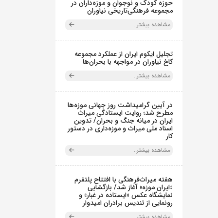
حوزه کودک و نوجوان و موزه‌داران در
مجموعه فرهنگی‌تاریخی نیاوران
مشاهده بیشتر..
تجلیل ایکوم ایران از عملکرد مجموعه
کاخ نیاوران در مواجهه با بحران‌ها
مشاهده بیشتر..
در آیین گرامیداشت روز جهانی موزه‌ها
مطرح شد؛ روایت ایستادگی میراث
ایران در میانه جنگ و بحران/ تدوین
اسناد ملی میراث و موزه‌داری در دستور
کار
مشاهده بیشتر..
هفته میراث‌فرهنگی با افتتاح پلتفرم
«ایران موزه» آغاز شد/ بازگشایی
نمایشگاه عکس «ایستاده در غبار» و
رونمایی از تندیس برادران امیدوار
مشاهده بیشتر..