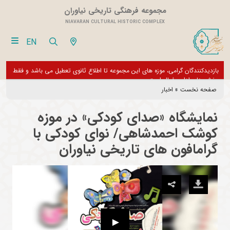
مجموعه فرهنگی تاریخی نیاوران
NIAVARAN CULTURAL HISTORIC COMPLEX
EN
بازدیدکنندگان گرامی، موزه های این مجموعه تا اطلاع ثانوی تعطیل می باشد و فقط
از تور مجازی 360 درجه 
بخش های اداری فعال است
صفحه نخست
»
اخبار
نمایشگاه «صدای کودکی» در موزه
کوشک احمدشاهی/ نوای کودکی با
گرامافون های تاریخی نیاوران