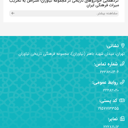
گردهمایی خودروهای تاریخی در مجموعه نیاوران؛ اعتراض به تخریب
میراث فرهنگی ایران
مشاهده بیشتر..
نشانی:
تهران، میدان شهید باهنر (نیاوران)، مجموعه فرهنگی تاریخی نیاوران
شماره تماس:
22282014-6
روابط عمومی:
22282020
کد پستی:
1957713355
نمابر:
22287012