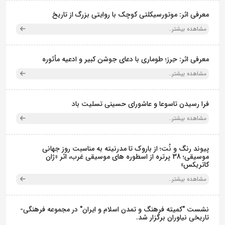
معرفی اثر: موتورسیکلتی کوچک با روایتی بزرگ از تاریخ
مشاهده بیشتر..
معرفی اثر: حِرز؛ طوماری با دعای جوشن کبیر و ادعیه مأثوره
مشاهده بیشتر..
فرا رسیدن تاسوعا و عاشورای حسینی تسلیت باد
مشاهده بیشتر..
پیوند رنگ و نُت؛ از باروک تا مدرنیته به مناسبت روز جهانی
موسیقی؛ 38 پرتره از اسطوره های موسیقی غرب، اثر «ژان
کاتریکس»
مشاهده بیشتر..
نشست "کمیته فرهنگ و تمدن اسلام و ایران" در مجموعه فرهنگی‌-
تاریخی نیاوران برگزار شد.