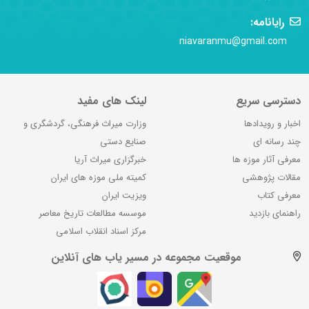
رایانامه:
niavaranmu@gmail.com
دسترسی سریع
لینک های مفید
اخبار و رویدادها
وزارت میراث فرهنگی، گردشگری و
چند رسانه ای
صنایع دستی
معرفی آثار موزه ها
خبرگزاری میراث آریا
مقالات پژوهشی
کمیته ملی موزه های ایران
معرفی کتاب
ویزیت ایران
راهنمای بازدید
موسسه مطالعات تاریخ معاصر
مرکز اسناد انقلاب اسلامی
موقعیت مجموعه در مسیر یاب های آنلاین