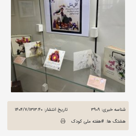
شناسه خبری: 3909
تاریخ انتشار:
1404/7/1313:40
هشتگ ها: #هفته ملی کودک