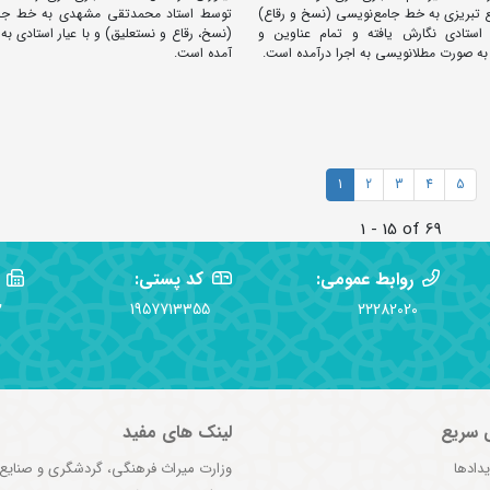
تبریزی به خط جامع‌نویسی (نسخ و رقاع)
توسط استاد محمدتقی مشهدی به خط جام
 استادی نگارش یافته و تمام عناوین و
(نسخ، رقاع و نستعلیق) و با عیار استادی به
 به صورت مطلانویسی به اجرا درآمده است.
آمده است.
1
2
3
4
5
1 - 15 of 69
روابط عمومی:
کد پستی:
2
1957713355
22282020
 سریع
لینک های مفید
یدادها
وزارت میراث فرهنگی، گردشگری و صنایع