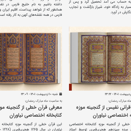
به حساب می آمد تحصیل کرد و پس از
داشته باشیم به نام خلیج فارس در نقش
ار به زادگاه خود، شیراز بازگشت و تجارب
همانطور که از شواهد پیداست، اقلیم ایران و
نگارش در آورد.
فارس در همه نقشه‌های کهن به کار رفته‌ است
شنبه 10 ارديبهشت 1401 - 23:09
اه مبارک رمضان؛
به مناسبت ماه مبارک رمضان؛
رآنی نفیس از گنجینه موزه
معرفی قرآن خطی از گنجینه موز
ه اختصاصی نیاوران
کتابخانه اختصاصی نیاوران
خطی از گنجینه موزه کتابخانه اختصاصی
این قرآن خطی از گنجینه موزه کتابخانه
در سده سیزدهم هجری‌قمری توسط استاد
نیاوران