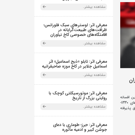
مشاهده بیشتر..
معرفی اثر: لوسترهای سبک فلورانس؛
ظرافت‌های طبیعت‌گرایانه در
اقامتگاه‌های خصوصی کاخ نیاوران
مشاهده بیشتر..
معرفی اثر: تابلو «ذبح اسماعیل» اثر
اسماعیل جلایر در کاخ موزه صاحبقرانیه
مشاهده بیشتر..
ان
معرفی اثر: موتورسیکلتی کوچک با
ین افسانه
روایتی بزرگ از تاریخ
که پیشنهاد نفتی آمریکاــ‌بریتانیا در سال‌های 1330-
مشاهده بیشتر..
ق پذیرفته
معرفی اثر: حِرز؛ طوماری با دعای
جوشن کبیر و ادعیه مأثوره