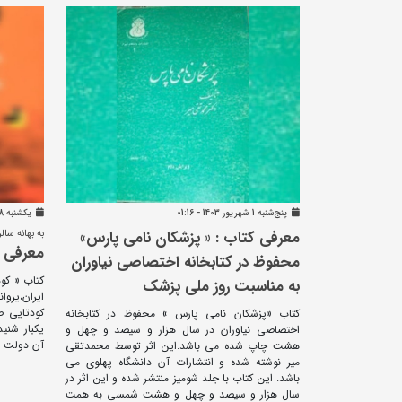
پنج‌شنبه 1 شهريور 1403 - 01:16
يکشنبه 28 مرداد 1403 - 09:48
معرفی کتاب : « پزشکان نامی پارس»
به بهانه سالروز کو
معرفی ک
محفوظ در کتابخانه اختصاصی نیاوران
کتاب « کو
به مناسبت روز ملی پزشک
ایران،یرو
کودتایی ص
کتاب «پزشکان نامی پارس » محفوظ در کتابخانه
اختصاصی نیاوران در سال هزار و سیصد و چهل و
آن دولت د
هشت چاپ شده می باشد.این اثر توسط محمدتقی
میر نوشته شده و انتشارات آن دان‍ش‍گ‍اه‌ پ‍ه‍ل‍وی‌‏‫ می
باشد. این کتاب با جلد شومیز منتشر شده و این اثر در
سال هزار و سیصد و چهل و هشت شمسی به همت