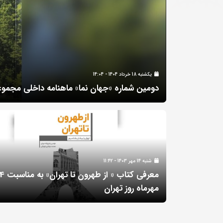
يکشنبه 18 خرداد 1404 - 14:04
دومین شماره «جهان نما» ماهنامه داخلی مجموع
شنبه 14 مهر 1403 - 11:42
معرفی کتاب « از طهرون تا ته
مهرماه روز تهران