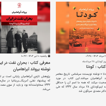
يکشنبه 10 تير 1403 - 10:36
دتای 28 مردادماه
معرفی کتاب : بحران نفت در ایر
تاب : کودتا
نوشته یرواند آبراهامیان
دتا » نوشته نویسنده سرشناس تاریخ معاصر
پژوهش تازه‌ی آبراهامیان پایانی است بر ا
اند آبراهامیان میباشد.این کتاب در مورد
حبت میکند که همه ما اسم آن را حداقل
1332 سخاوتمندانه بود و باید از سوی مصد
یکبار شنیده ایم،کودتای 28 مرداد سال 1332 که طی
می‌شد.
کتر مصدق سرنگون شد