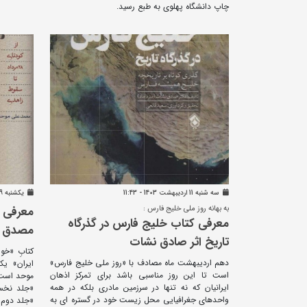
چاپ دانشگاه پهلوی به طبع رسید.‬
سه شنبه 11 ارديبهشت 1403 - 11:43
يکشنبه 19 فروردين 1403 - 12:17
به بهانه روز ملی خلیج فارس :
معرفی ک
معرفی کتاب خلیج فارس در گذرگاه
مصدق و
تاریخ اثر صادق نشات
کتابِ «خو
دهم اردیبهشت ماه مصادف با «روز ملی خلیج فارس»
ایران» یک
است تا این روز مناسبی باشد برای تمرکز اذهان
موحد است ک
ایرانیان که نه تنها در سرزمین مادری بلکه در همه
«جلد نخست
واحدهای جغرافیایی محل زیست خود در گستره ای به
«جلد دوم 