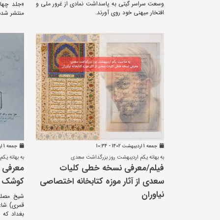
وسعت سراسر گیتی به پاسداشت نمادی از غرور ملی و
افتخار میهنی خود روی آورند.
منتشر شده
جمعه 1 ارديبهشت 1402 - 10:34
جمعه 1 ارديبهشت 1402 - 10:28
به بهانه یکم اردیبهشت روز بزرگداشت سعدی
به بهانه یک
فیلم/معرفی نسخه خطی کلیات
معرفی گ
سعدی از آثار موزه کتابخانه اختصاصی
کوشک ا
نیاوران
قمری) شاع
بغداد که 