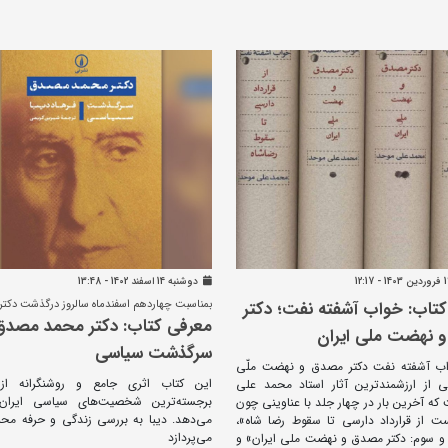
دوشنبه 14 اسفند 1402 - 13:48
تاب: خواب آشفته نفت؛ دکتر
بمناسبت چهاردهم اسفندماه سالروز درگذشت دکتر
معرفی کتاب: دکتر محمد مصدق
 نهضت ملی ایران
سرگذشت سیاسی
اب آشفته نفت دکتر مصدق و نهضت ملّی
این کتاب اثری جامع و روشنگرانه از
ی از ارزشمندترین آثار استاد محمد علی
برجسته‌ترین شخصیت‌های سیاسی ایران ر
ه آخرین بار در چهار جلد با عناوینی چون
می‌دهد. دیبا به بررسی زندگی و حرفه م
 از قرارداد دارسی تا سقوط رضا شاه»،
می‌پردازد
و سوم: دکتر مصدق و نهضت ملی ایران» و