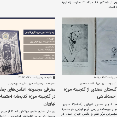
«جلد چهارم از کودتای 28 مرداد تا سقوط زاهدی»
 است.
شنبه 10 ارديبهشت 1401 - 23:54
م اردیبهشت روز بزرگداشت سعدی
به بهانه ۱۰ اردیبهشت؛ روز ملی خلیج فارس
لستان سعدی از گنجینه موزه
معرفی مجموعه اطلس‌های جغرا
حمدشاهی
در گنجینه موزه کتابخانه اختص
نیاوران
شیخ مصلح الدین سعدی شیرازی (606-690 هجری
ر و نویسنده پارسی گوی ایرانی در نظامیه
روز ملی خلیج فارس بهانه‌ای شد تا از میان
مهمترین مرکز علم و دانش جهان اسلام در
موجود در موزه کتابخانه اختصاصی نیاور