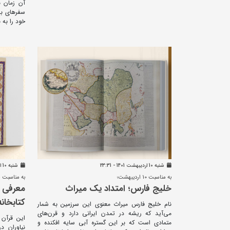
آن زمان 
سفرهای بسی
خود را به 
شنبه 10 ارديبهشت 1401 - 23:31
شنبه 10 ارديبهشت 1401 - 23:22
به مناسبت 10 اردیبهشت؛
به مناسبت م
خلیج فارس؛ امتداد یک میراث
معرفی ق
کتابخان
نام خلیج فارس میراث معنوی این سرزمین به شمار
می‌آید که ریشه در تمدن ایرانی دارد و قرن‌های
این قرآن 
متمادی است که بر این گستره آبی سایه افکنده و
نیاوران 