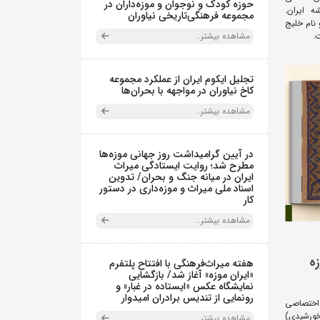
حوزه کودک و نوجوان و موزه‌داران در
ه ایران.
مجموعه فرهنگی‌تاریخی نیاوران
 نام خلیج
مشاهده بیشتر..
.
تجلیل ایکوم ایران از عملکرد مجموعه
کاخ نیاوران در مواجهه با بحران‌ها
مشاهده بیشتر..
در آیین گرامیداشت روز جهانی موزه‌ها
مطرح شد؛ روایت ایستادگی میراث
ایران در میانه جنگ و بحران/ تدوین
اسناد ملی میراث و موزه‌داری در دستور
کار
مشاهده بیشتر..
ه
هفته میراث‌فرهنگی با افتتاح پلتفرم
«ایران موزه» آغاز شد/ بازگشایی
نمایشگاه عکس «ایستاده در غبار» و
رونمایی از تندیس برادران امیدوار
 اختصاصی
 در سال 1265 هجری‌قمری (1228 خورشیدی)
مشاهده بیشتر..