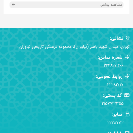
مشاهده بیشتر..
نشانی:
تهران، میدان شهید باهنر (نیاوران)، مجموعه فرهنگی تاریخی نیاوران
شماره تماس:
22282014-6
روابط عمومی:
22282020
کد پستی:
1957713355
نمابر:
22287012