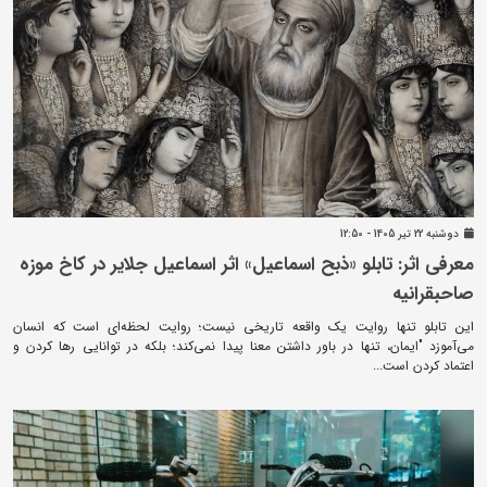
دوشنبه 22 تير 1405 - 12:50
معرفی اثر: تابلو «ذبح اسماعیل» اثر اسماعیل جلایر در کاخ موزه
صاحبقرانیه
این تابلو تنها روایت یک واقعه تاریخی نیست؛ روایت لحظه‌ای است که انسان
می‌آموزد "ایمان، تنها در باور داشتن معنا پیدا نمی‌کند؛ بلکه در توانایی رها کردن و
اعتماد کردن است...