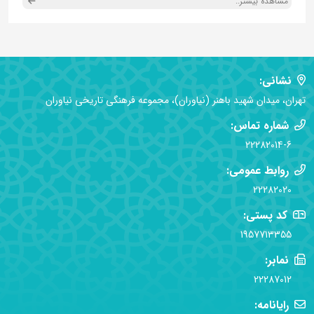
مشاهده بیشتر..
نشانی:
تهران، میدان شهید باهنر (نیاوران)، مجموعه فرهنگی تاریخی نیاوران
شماره تماس:
22282014-6
روابط عمومی:
22282020
کد پستی:
1957713355
نمابر:
22287012
رایانامه: