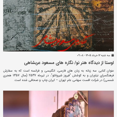
سه شنبه 12 خرداد 1405 - 09:08
اوستا از دیدگاه هنر نو/ نگاره های مسعود عربشاهی
عنوان کتابی سه زبانه به زبان های فارسی، انگلیسی و فرانسه است که به سفارش
فرهنگسرای نیاوران و به کوشش "فیروز شیروانلو"، در تیرماه 2537 (سال 1357 هجری
شمسی) در شرکت افست سهامی عام تهران – ایران چاپ و صحافی شده است.