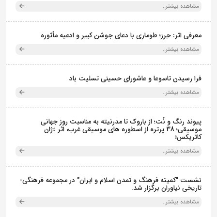
مشاهده بیشتر..
معرفی اثر: حِرز؛ طوماری با دعای جوشن کبیر و ادعیه مأثوره
مشاهده بیشتر..
فرا رسیدن تاسوعا و عاشورای حسینی تسلیت باد
مشاهده بیشتر..
پیوند رنگ و نُت؛ از باروک تا مدرنیته به مناسبت روز جهانی
موسیقی؛ 38 پرتره از اسطوره های موسیقی غرب، اثر «ژان
کاتریکس»
مشاهده بیشتر..
نشست "کمیته فرهنگ و تمدن اسلام و ایران" در مجموعه فرهنگی‌-
تاریخی نیاوران برگزار شد.
مشاهده بیشتر..