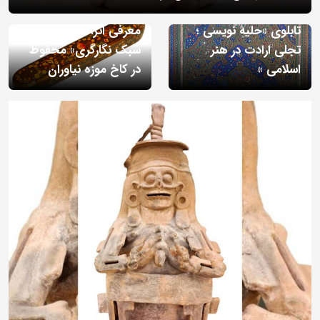
سه شنبه 13 مرداد 1405 - 11:46
يکشنبه 11 مرداد 1405 - 07:52
تابلوی «حلیه نویسی ؛
معرفی اثر: «قلمدان با
تجلی ارادت در هنر
سبک نگارگری» محفوظ
اسلامی »
در کاخ موزه نیاوران