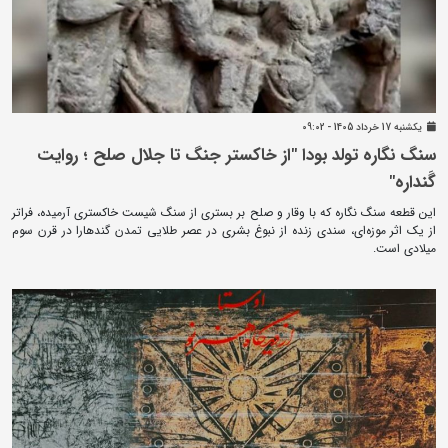
يکشنبه 17 خرداد 1405 - 09:02
سنگ نگاره تولد بودا "از خاکستر جنگ تا جلال صلح ؛ روایت
گَنداره"
این قطعه سنگ ‌نگاره که با وقار و صلح بر بستری از سنگ شیست خاکستری آرمیده، فراتر
از یک اثر موزه‌ای، سندی زنده از نبوغ بشری در عصر طلایی تمدن گندهارا در قرن سوم
میلادی است.