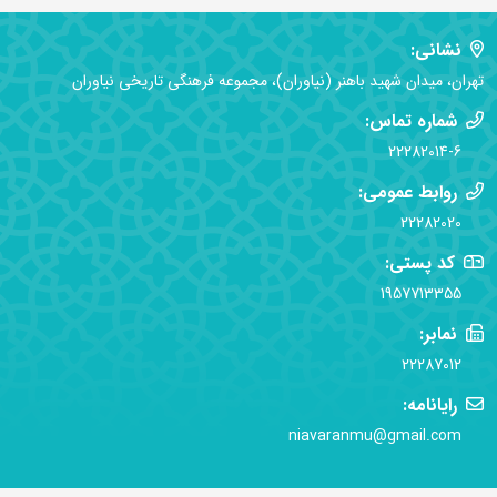
نشانی:
تهران، میدان شهید باهنر (نیاوران)، مجموعه فرهنگی تاریخی نیاوران
شماره تماس:
22282014-6
روابط عمومی:
22282020
کد پستی:
1957713355
نمابر:
22287012
رایانامه:
niavaranmu@gmail.com