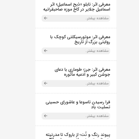
معرفی اثر: تابلو «ذبح اسماعیل» اثر
اسماعیل جلایر در کاخ موزه صاحبقرانیه
مشاهده بیشتر..
معرفی اثر: موتورسیکلتی کوچک با
روایتی بزرگ از تاریخ
مشاهده بیشتر..
معرفی اثر: حِرز؛ طوماری با دعای
جوشن کبیر و ادعیه مأثوره
مشاهده بیشتر..
فرا رسیدن تاسوعا و عاشورای حسینی
تسلیت باد
مشاهده بیشتر..
پیوند رنگ و نُت؛ از باروک تا مدرنیته