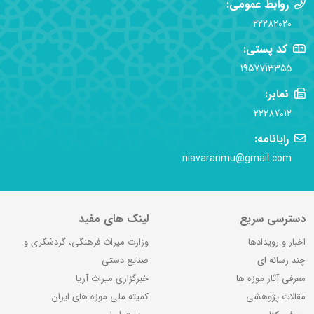
روابط عمومی:
22282020
کد پستی:
1957713355
نمابر:
22287012
رایانامه:
niavaranmu@gmail.com
دسترسی سریع
لینک های مفید
اخبار و رویدادها
وزارت میراث فرهنگی، گردشگری و
چند رسانه ای
صنایع دستی
معرفی آثار موزه ها
خبرگزاری میراث آریا
مقالات پژوهشی
کمیته ملی موزه های ایران