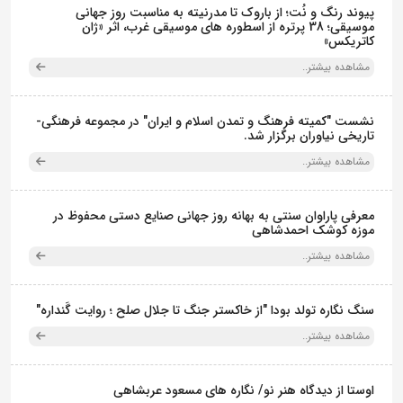
پیوند رنگ و نُت؛ از باروک تا مدرنیته به مناسبت روز جهانی
موسیقی؛ 38 پرتره از اسطوره های موسیقی غرب، اثر «ژان
کاتریکس»
مشاهده بیشتر..
نشست "کمیته فرهنگ و تمدن اسلام و ایران" در مجموعه فرهنگی‌-
تاریخی نیاوران برگزار شد.
مشاهده بیشتر..
معرفی پاراوان سنتی به بهانه روز جهانی صنایع دستی محفوظ در
موزه کوشک احمدشاهی
مشاهده بیشتر..
سنگ نگاره تولد بودا "از خاکستر جنگ تا جلال صلح ؛ روایت گَنداره"
مشاهده بیشتر..
اوستا از دیدگاه هنر نو/ نگاره های مسعود عربشاهی