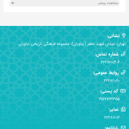
مشاهده بیشتر..
نشانی:
تهران، میدان شهید باهنر (نیاوران)، مجموعه فرهنگی تاریخی نیاوران
شماره تماس:
22282014-6
روابط عمومی:
22282020
کد پستی:
1957713355
نمابر:
22287012
رایانامه: