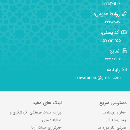
22282014-6
روابط عمومی:
22282020
کد پستی:
1957713355
نمابر:
22287012
رایانامه:
niavaranmu@gmail.com
دسترسی سریع
لینک های مفید
اخبار و رویدادها
وزارت میراث فرهنگی، گردشگری و
چند رسانه ای
صنایع دستی
معرفی آثار موزه ها
خبرگزاری میراث آریا