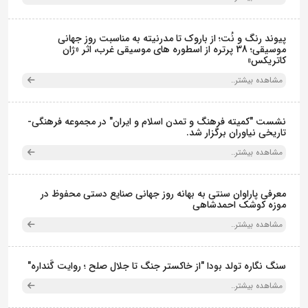
پیوند رنگ و نُت؛ از باروک تا مدرنیته به مناسبت روز جهانی
موسیقی؛ 38 پرتره از اسطوره های موسیقی غرب، اثر «ژان
کاتریکس»
مشاهده بیشتر..
نشست "کمیته فرهنگ و تمدن اسلام و ایران" در مجموعه فرهنگی‌-
تاریخی نیاوران برگزار شد.
مشاهده بیشتر..
معرفی پاراوان سنتی به بهانه روز جهانی صنایع دستی محفوظ در
موزه کوشک احمدشاهی
مشاهده بیشتر..
سنگ نگاره تولد بودا "از خاکستر جنگ تا جلال صلح ؛ روایت گَنداره"
مشاهده بیشتر..