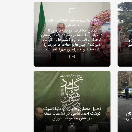
صالحی‌امیری در شب فرهنگی ایران و
قزاقستان:
تمدن مشترک، روایت تازه‌ای از
همگرایی ملت‌ها می‌سازد/ همکاری‌های
ی
فرهنگی، قدرت نرم کشورها را تقویت
خی
می‌کند/ آیین‌ها و مفاخر ما مرزها را
شکستند و «سرزمین مهر» آفریدند
(20)
تحلیل معماری قاجاری و نئوکلاسیک
کاخ
کوشک احمدشاهی در نشست هفته
ملی
پژوهش مجموعه نیاوران
(8)