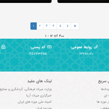
1
2
3
4
5
1 - 12 of 400
روابط عمومی:
کد پستی:
2
1957713355
22282020
 سریع
لینک های مفید
یدادها
وزارت میراث فرهنگی، گردشگری و صنایع
 ای
خبرگزاری میراث آریا
ر موزه ها
کمیته ملی موزه های ایران
ژوهشی
ویزیت ایران