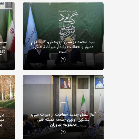
سید محمد بهشتی: پژوهش، کلید فهم
سومی
عمیق و حفاظت پایدار میراث‌فرهنگی
به ب
است
کاخ
(7)
آغاز فصل جدید حفاظت از میراث ملی؛
باز
تشکیل اولین جلسه کمیته فنی
میر
مجموعه نیاوران
ب
(7)