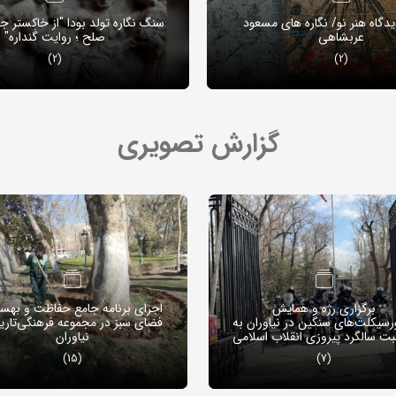
دیدگاه هنر نو/ نگاره های مسعود
سنگ نگاره تولد بودا "از خاکستر ج
عربشاهی
صلح ؛ روایت گَنداره"
(2)
(2)
گزارش تصویری
برگزاری رژه و همایش
اجرای برنامه جامع حفاظت و بهس
رسیکلت‌های سنگین در نیاوران به
فضای سبز در مجموعه فرهنگی‌تار
بت سالگرد پیروزی انقلاب اسلامی
نیاوران
(15)
(7)