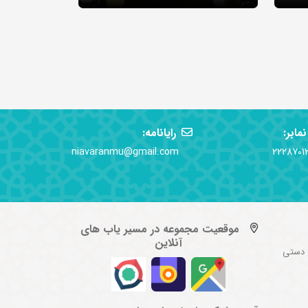
نمابر:
رایانامه:
niavaranmu@gmail.com
2228701
موقعیت مجموعه در مسیر یاب های
آنلاین
 دستی