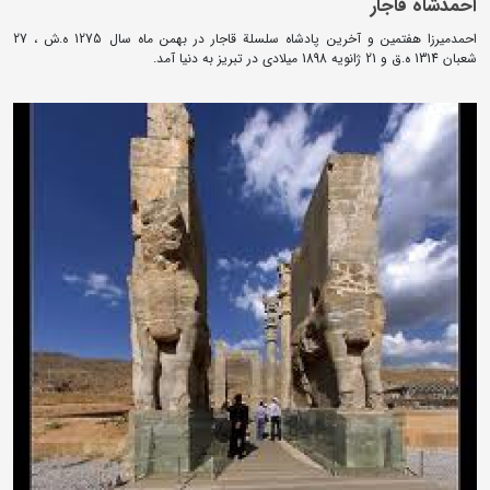
احمدشاه قاجار
احمدمیرزا هفتمین و آخرین پادشاه سلسلة قاجار در بهمن ماه سال 1275 ه.ش ، 27
شعبان 1314 ه.ق و 21 ژانویه 1898 میلادی در تبریز به دنیا آمد.