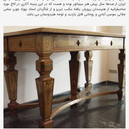
ایران از صدها سال پیش هنر مینیاتور بوده و هست که در این زمینه آثاری در کاخ موزه
صاحبقرانیه از هنرمندان پرورش یافته مکتب تبریز و از شاگردان استاد بهزاد چون عباس
جلالی سوسن آبادی و روحانی قابل بازدید و توجه هنردوستان می باشد.