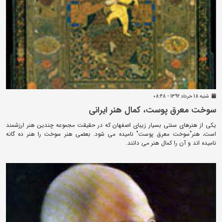
شنبه 18 خرداد 1392 - 08:48
سوخت معرق پوست، کمال هنر ایرانی
یکی از هنرهای سنتی بسیار زیبای اصفهان که در حقیقت مجموعه چندین هنر ارزشمند
است، هنر"سوخت معرق پوست" نامیده می شود. بعضی هنر سوخت را هنر ده گانه
نامیده اند و آن را کمال هنر می دانند.