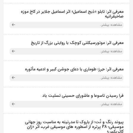
معرفی اثر: تابلو «ذبح اسماعیل» اثر اسماعیل جلایر در کاخ موزه
صاحبقرانیه
مشاهده بیشتر..
معرفی اثر: موتورسیکلتی کوچک با روایتی بزرگ از تاریخ
مشاهده بیشتر..
معرفی اثر: حِرز؛ طوماری با دعای جوشن کبیر و ادعیه مأثوره
مشاهده بیشتر..
فرا رسیدن تاسوعا و عاشورای حسینی تسلیت باد
مشاهده بیشتر..
پیوند رنگ و نُت؛ از باروک تا مدرنیته به مناسبت روز جهانی
موسیقی؛ 38 پرتره از اسطوره های موسیقی غرب، اثر «ژان
کاتریکس»