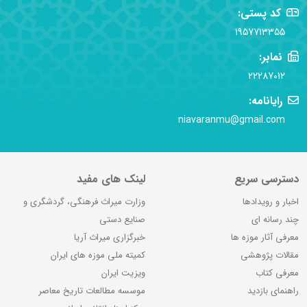
کد پستی:
1957713355
نمابر:
22287012
رایانامه:
niavaranmu@gmail.com
دسترسی سریع
لینک های مفید
اخبار و رویدادها
وزارت میراث فرهنگی، گردشگری و
چند رسانه ای
صنایع دستی
معرفی آثار موزه ها
خبرگزاری میراث آریا
مقالات پژوهشی
کمیته ملی موزه های ایران
معرفی کتاب
ویزیت ایران
راهنمای بازدید
موسسه مطالعات تاریخ معاصر