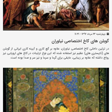
چهارشنبه 23 مرداد 1392 - 11:31
گوبلن های کاخ اختصاصی نیاوران
در تزئین داخلی کاخ اختصاصی نیاوران، علاوه بر گچ کاری و آیینه کاری ایرانی از گوبلن
های (تاپستری های) عظیم نیز استفاده شده که این نوع تزئینات در کاخ های اروپایی نیز
رواج داشته که علاوه بر زیبایی، عایقی برای گرما و سرما و نیز سر و صدا بوده است.