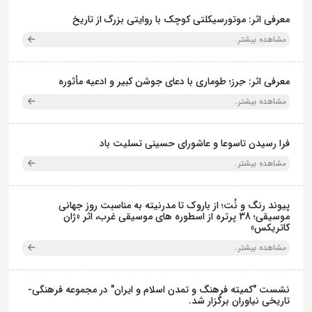
معرفی اثر: موتورسیکلتی کوچک با روایتی بزرگ از تاریخ
مشاهده بیشتر..
معرفی اثر: حِرز؛ طوماری با دعای جوشن کبیر و ادعیه مأثوره
مشاهده بیشتر..
فرا رسیدن تاسوعا و عاشورای حسینی تسلیت باد
مشاهده بیشتر..
پیوند رنگ و نُت؛ از باروک تا مدرنیته به مناسبت روز جهانی
موسیقی؛ 38 پرتره از اسطوره های موسیقی غرب، اثر «ژان
کاتریکس»
مشاهده بیشتر..
نشست "کمیته فرهنگ و تمدن اسلام و ایران" در مجموعه فرهنگی‌-
تاریخی نیاوران برگزار شد.