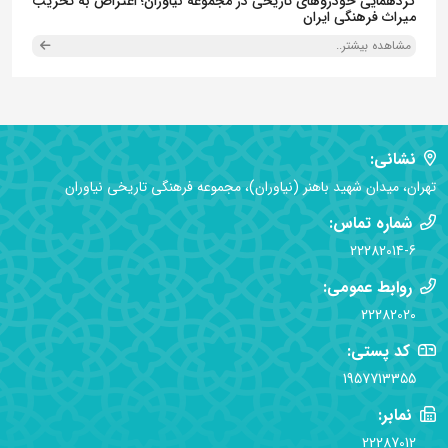
گردهمایی خودروهای تاریخی در مجموعه نیاوران؛ اعتراض به تخریب
میراث فرهنگی ایران
مشاهده بیشتر..
نشانی:
تهران، میدان شهید باهنر (نیاوران)، مجموعه فرهنگی تاریخی نیاوران
شماره تماس:
22282014-6
روابط عمومی:
22282020
کد پستی:
1957713355
نمابر:
22287012