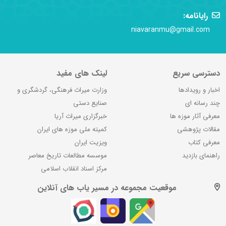
رایانامه:
niavaranmu@gmail.com
دسترسی سریع
لینک های مفید
اخبار و رویدادها
وزارت میراث فرهنگی، گردشگری و
چند رسانه ای
صنایع دستی
معرفی آثار موزه ها
خبرگزاری میراث آریا
مقالات پژوهشی
کمیته ملی موزه های ایران
معرفی کتاب
ویزیت ایران
راهنمای بازدید
موسسه مطالعات تاریخ معاصر
مرکز اسناد انقلاب اسلامی
موقعیت مجموعه در مسیر یاب های آنلاین