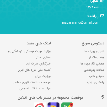
نمابر:
22287012
رایانامه:
niavaranmu@gmail.com
دسترسی سریع
لینک های مفید
اخبار و رویدادها
وزارت میراث فرهنگی، گردشگری و
چند رسانه ای
صنایع دستی
معرفی آثار موزه ها
خبرگزاری میراث آریا
مقالات پژوهشی
کمیته ملی موزه های ایران
معرفی کتاب
ویزیت ایران
راهنمای بازدید
موسسه مطالعات تاریخ معاصر
مرکز اسناد انقلاب اسلامی
موقعیت مجموعه در مسیر یاب های آنلاین