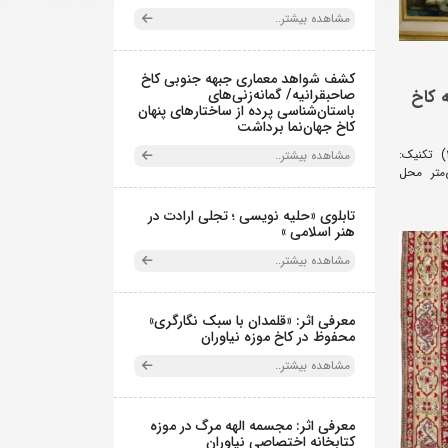
مشاهده بیشتر..
کشف شواهد معماری جبهه جنوبی کاخ
صاحبقرانیه/ گمانه‌زنی‌های
ه کاخ
باستان‌شناسی پرده از ساختارهای پنهان
کاخ جهان‌نما برداشت
بدون عنوان هنرمند: ایران درودی (۱۳۱۵) تکنیک:
مشاهده بیشتر..
عاد: ۷۲*۱۰۲ سانتی‌متر محل
تابلوی «حلیه نویسی ؛ تجلی ارادت در
هنر اسلامی »
مشاهده بیشتر..
معرفی اثر: «قلمدان با سبک نگارگری»
محفوظ در کاخ موزه نیاوران
مشاهده بیشتر..
معرفی اثر: مجسمه الهه مرگ در موزه
کتابخانه اختصاصی نیاوران