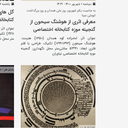
دوشنبه 1 شهريور 1400 - 14:31
يکشنبه 17 مرداد 1400 - 08:36
به مناسبت یکم شهریور؛ روز ملی همدان و روز بزرگداشت
گل های 
ابوعلی سینا
کتابخان
معرفی اثری از هوشنگ سیحون از
گنجینه موزه کتابخانه اختصاصی
عنوان اثر: امامزاده کوه همدان (۱۳۵۰) هنرمند:
متر محل نگ
هوشنگ سیحون (۱۳۹۳-۱۲۹۹) تکنیک: طراحی با قلم
فلزی ابعاد: ۴۱*۵۹ سانتی‌متر محل نگهداری: گنجینه
موزه کتابخانه اختصاصی نیاوران