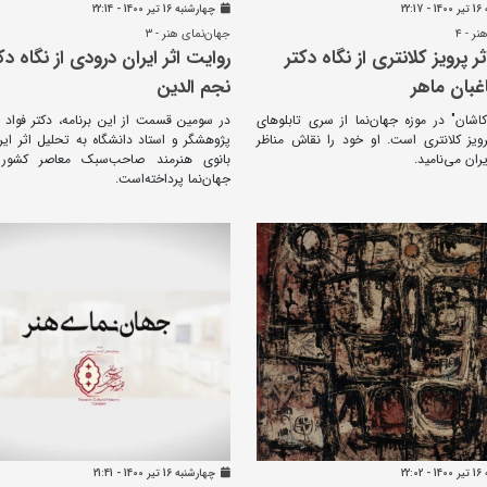
22:
چهارشنبه 16 تير 1400 - 22:14
ر - ۴
جهان‌نمای هنر - ۳
ر پرویز کلانتری از نگاه دکتر
روایت اثر ایران درودی از نگاه دک
غبان ماهر
نجم الدین
ر کاشان" در موزه جهان‌نما از سری تابلوهای
در سومین قسمت از این برنامه، دکتر فواد 
ویز کلانتری است. او خود را نقاش مناظر
پژوهشگر و استاد دانشگاه به تحلیل اثر ای
ران می‌نامید.
بانوی هنرمند صاحب‌سبک معاصر کشور 
جهان‌نما پرداخته‌است.
22:
چهارشنبه 16 تير 1400 - 21:41