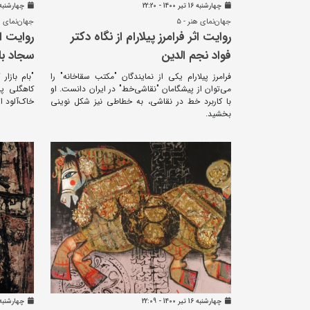
چهارشنبه 16 تير 1400 - 22:20
چهارشنبه 16 تير 1400 - 17
جهان‌نمای هنر - ۵
جهان‌نمای هن
روایت اثر فرامرز پیلارام از نگاه دکتر
روایت اث
فواد نجم الدین
سجاد با
فرامرز پیلارام یکی از نمایندگان "مکتب سقاخانه" را
‏"بام بازا
می‌توان از پیشگامان "نقاشی‌خط" در ایران دانست. او
کاهگلی پر
با کاربرد خط در نقاشی، به خطاطی نیز شکل نوینی
خاک‌آلود ای
بخشید.
چهارشنبه 16 تير 1400 - 22:09
چهارشنبه 16 تير 1400 - 02