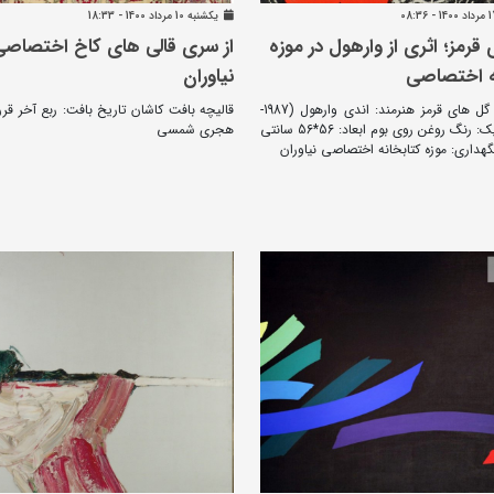
يکشنبه 10 مرداد 1400 - 18:33
قرمز؛ اثری از وارهول در موزه
از سری قالی های کاخ اختصاصی
ه اختصاصی
نیاوران
عنوان اثر: گل های قرمز هنرمند: اندی وارهول (1987-
قالیچه بافت کاشان تاریخ بافت: ربع آخر ق
1928) تکنیک: رنگ روغن روی بوم ابعاد: 56*56 سانتی
هجری شمسی
هداری: موزه کتابخانه اختصاصی نیاوران