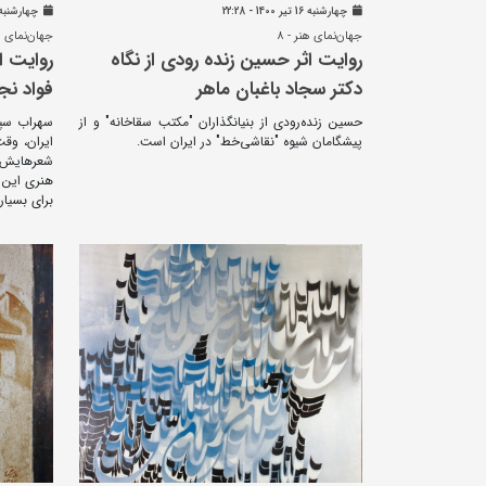
چهارشنبه 16 تير 1400 - 22:28
چهارشنبه 16 تير 1400 - 26
جهان‌نمای هنر - ۸
جهان‌نمای هن
روایت اثر حسین زنده رودی از نگاه
روایت ا
دکتر سجاد باغبان ماهر
فواد نج
حسین زنده‌رودی از بنیانگذاران "مکتب سقاخانه" و از
سهراب سپه
پیشگامان شیوه "نقاشی‌خط" در ایران است.
ایران، وق
شعرهایش 
هنری این ش
برای بسیار