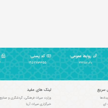
روابط عمومی:
کد پستی:
2
1957713355
22282020
 سریع
لینک های مفید
یدادها
وزارت میراث فرهنگی، گردشگری و صنایع
 ای
خبرگزاری میراث آریا