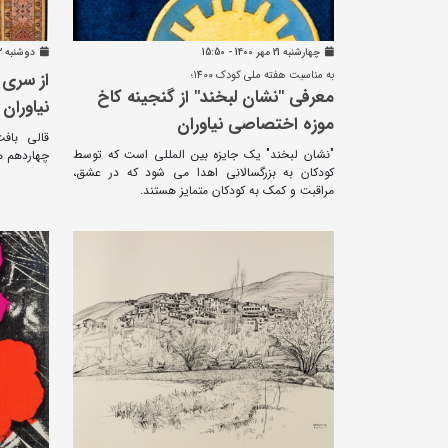
چهارشنبه 21 مهر 1400 - 15:50
دوشنبه 22 شهريور 1400 - 11:06
به مناسبت هفته ملی کودک 1400؛
از سری 
معرفی "نشان لبخند" از گنجینه کاخ
نیاوران
موزه اختصاصی نیاوران
قالی باف
"نشان لبخند" یک جایزه بین المللی است که توسط
چهاردهم 
کودکان به بزرگسالانی اهدا می شود که در عشق،
مراقبت و کمک به کودکان متمایز هستند.