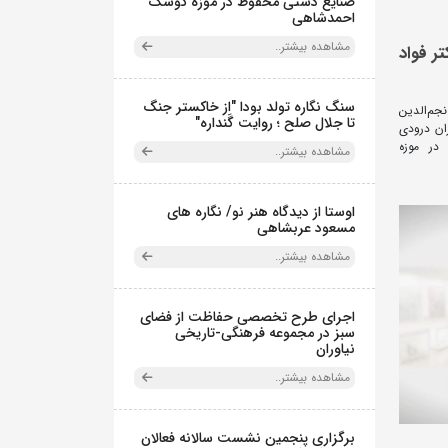
صنایع دستی محفوظ در موزه کوشک
احمدشاهی
مشاهده بیشتر..
تر فواد
سنگ نگاره تولد بودا "از خاکستر جنگ
نجم‌الدین
تا جلال صلح ؛ روایت گَنداره"
ران درودی
در موزه
مشاهده بیشتر..
اوستا از دیدگاه هنر نو/ نگاره های
مسعود عربشاهی
مشاهده بیشتر..
اجرای طرح تخصصی حفاظت از فضای
سبز در مجموعه فرهنگی-تاریخی
نیاوران
مشاهده بیشتر..
برگزاری پنجمین نشست سالانه فعالان