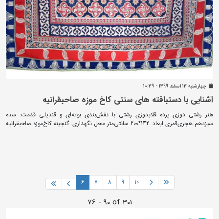
چهارشنبه 13 اسفند 1399 - 10:39
آشنایی با دستبافته های سنتی کاخ موزه صاحبقرانیه
هنر رشتی دوزی پرده قلابدوزی رشتی با نقش‌بندی بوته‌ای و قندیلی قدمت: سده
سیزدهم هجری‌قمری ابعاد: 142*200 سانتی‌متر محل نگهداری: گنجینه کاخ‌موزه صاحبقرانیه
6
7
8
9
10
76 - 90 of 301