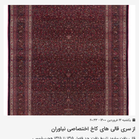
يکشنبه 22 فروردين 1400 - 20:33
از سری قالی های کاخ اختصاصی نیاوران
قالی بافت مشهد تاریخ بافت: حد فاصل 1315 تا 1325 هجری‌شمسی