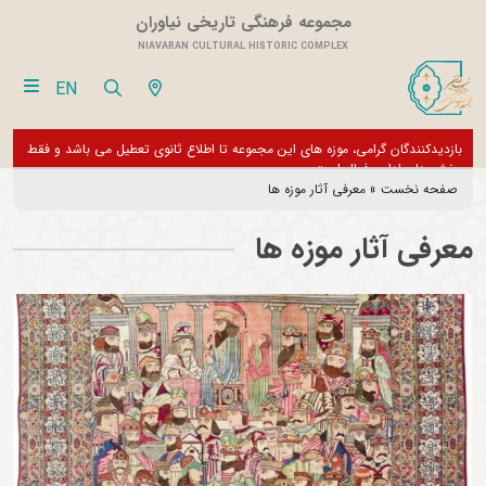
مجموعه فرهنگی تاریخی نیاوران
NIAVARAN CULTURAL HISTORIC COMPLEX
EN
بازدیدکنندگان گرامی، موزه های این مجموعه تا اطلاع ثانوی تعطیل می باشد و فقط
از تور مجازی 360 درجه 
بخش های اداری فعال است
صفحه نخست
»
معرفی آثار موزه ها
معرفی آثار موزه ها