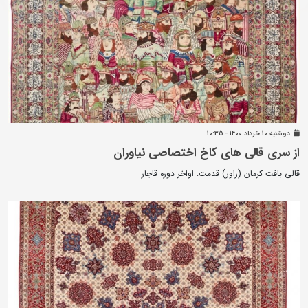
دوشنبه 10 خرداد 1400 - 10:35
از سری قالی های کاخ اختصاصی نیاوران
قالی بافت کرمان (راور) قدمت: اواخر دوره قاجار