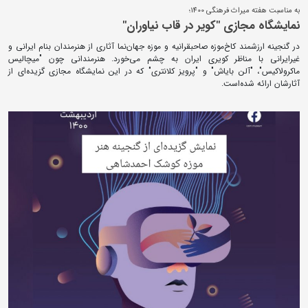
به مناسبت هفته میراث فرهنگی 1400؛
نمایشگاه مجازی "کویر در قاب نیاوران"
در گنجینه ارزشمند کاخ‌موزه صاحبقرانیه و موزه جهان‌نما آثاری از هنرمندان بنام ایرانی و
غیرایرانی با مناظر کویری ایران به چشم می‌خورد. هنرمندانی چون "میچالیس
ماکرولاکیس"، "آلن بایاش" و "پرویز کلانتری" که در این نمایشگاه مجازی گزیده‌ای از
آثارشان ارائه شده‌است.