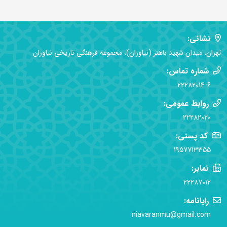
نشانی:
تهران، میدان شهید باهنر (نیاوران)، مجموعه فرهنگی تاریخی نیاوران
شماره تماس:
22282014-6
روابط عمومی:
22282020
کد پستی:
1957713355
نمابر:
22287012
رایانامه:
niavaranmu@gmail.com