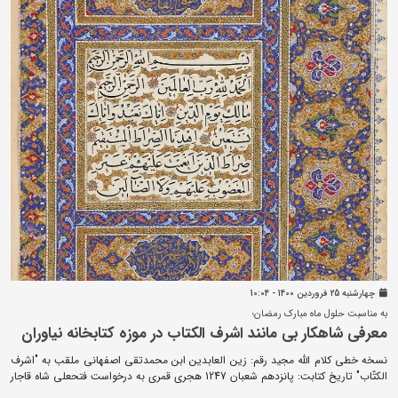
چهارشنبه 25 فروردين 1400 - 10:04
به مناسبت حلول ماه مبارک رمضان؛
معرفی شاهکار بی مانند اشرف الکتاب در موزه کتابخانه نیاوران
نسخه خطی کلام الله مجید رقم: زین العابدین ابن محمدتقی اصفهانی ملقب به "اشرف
الکتّاب" تاریخ کتابت: پانزدهم شعبان 1247 هجری قمری به درخواست فتحعلی شاه قاجار