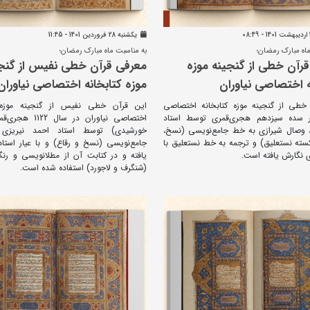
يکشنبه 28 فروردين 1401 - 11:45
اه مبارک رمضان؛
به مناسبت ماه مبارک رمضان؛
رآن خطی از گنجینه موزه
معرفی قرآن خطی نفیس از گنج
ه اختصاصی نیاوران
موزه کتابخانه اختصاصی نیاوران
خطی از گنجینه موزه کتابخانه اختصاصی
این قرآن خطی نفیس از گنجینه موزه ک
در سده سیزدهم هجری‌قمری توسط استاد
 وصال شیرازی به خط جامع‌نویسی (نسخ،
خورشیدی) توسط استاد احمد نیریزی
سته نستعلیق) و ترجمه به خط نستعلیق با
جامع‌نویسی (نسخ و رقاع) و با عیار استا
ی نگارش یافته است.
یافته و در کتابت آن از مطلانویسی و رنگ
(شنگرف و لاجورد) استفاده شده است.