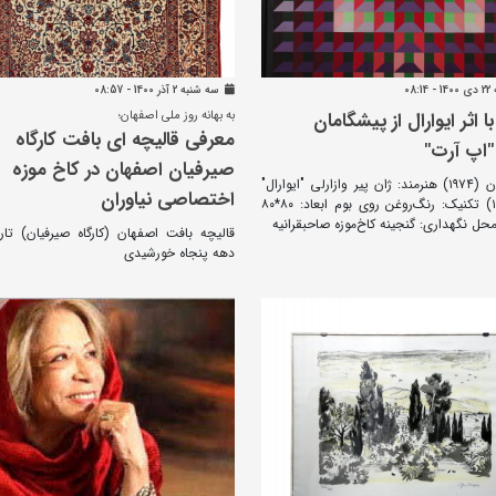
08:
سه شنبه 2 آذر 1400 - 08:57
ا اثر ایوارال از پیشگامان
به بهانه روز ملی اصفهان؛
معرفی قالیچه ای بافت کارگاه
اپ آرت"
صیرفیان اصفهان در کاخ موزه
بدون عنوان (۱۹۷۴) هنرمند: ژان پیر وازارلی "ایوارال"
اختصاصی نیاوران
(۲۰۰۲-۱۹۳۴) تکنیک: رنگ‌روغن روی بوم ابعاد: ۸۰*۸۰
محل نگهداری: گنجینه کاخ‌موزه صاحبقرانیه
قالیچه بافت اصفهان (کارگاه صیرفیان) تار
دهه پنجاه خورشیدی