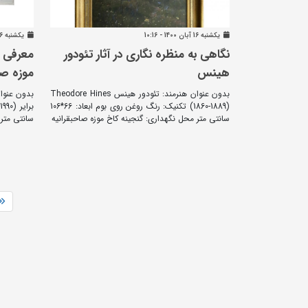
يکشنبه 16 آبان 1400 - 10:16
يکشنبه 16 آبان 1400 - 09:28
نگاهی به منظره نگاری در آثار تئودور
معرفی اث
هینس
موزه صا
بدون عنوان هنرمند: تئودور هینس Theodore Hines
(1860-1889) تکنیک: رنگ روغن روی بوم ابعاد: 66*106
سانتی متر محل نگهداری: گنجینه کاخ موزه صاحبقرانیه
سانتی متر 