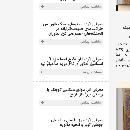
مشاهده بیشتر..
معرفی اثر: لوسترهای سبک فلورانس؛
ینه
ظرافت‌های طبیعت‌گرایانه در
اقامتگاه‌های خصوصی کاخ نیاوران
مشاهده بیشتر..
تابخانه
اختصاصی نیاوران در سال 1122 هجری‌قمری (1089
 به خط
معرفی اثر: تابلو «ذبح اسماعیل» اثر
دی نگارش
اسماعیل جلایر در کاخ موزه صاحبقرانیه
ین‌نویسی
مشاهده بیشتر..
معرفی اثر: موتورسیکلتی کوچک با
روایتی بزرگ از تاریخ
مشاهده بیشتر..
معرفی اثر: حِرز؛ طوماری با دعای
جوشن کبیر و ادعیه مأثوره