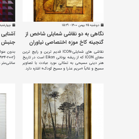
دوشنبه 25 بهمن 1400 - 15:29
چهارشنبه 22 دی 1400 - 14
نگاهی به دو نقاشی شمایلی شاخص از
آشنایی ب
گنجینه کاخ موزه اختصاصی نیاوران
جنبش "
نقاشی های شمایلی-ICON قدیم ترین و رایج ترین
معنای ICON که از ریشه یونانی Eikon است در تاریخ
هنر دینی مسیحی به تمثالی مورد عبادت با تصاویر
سانتی‌متر 
مسیح و غالباً «مریم عذرا و مسیح کودک» اشاره دارد.