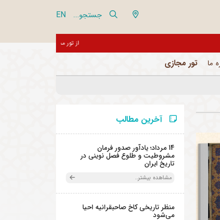
EN
جستجو...
از تور مجازی 360 درجه مجموعه فرهنگی تاریخی نیاوران بازدید نمایید
تور مجازی
ه ما
آخرین مطالب
14 مرداد؛ یادآور صدور فرمان
مشروطیت و طلوع فصل نوینی در
تاریخ ایران
مشاهده بیشتر..
منظر تاریخی کاخ صاحبقرانیه احیا
می‌شود