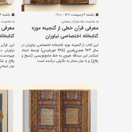
يکشنبه 4 ارديبهشت 1401 - 09:00
يکشنبه 4 ارديبهشت 1401 - 08:49
به مناسبت ماه مبارک رمضان؛
به مناسبت م
معرفی قرآن خطی از گنجینه موزه
معرفی ق
کتابخانه اختصاصی نیاوران
کتابخان
این کتاب از گنجینه موزه کتابخانه اختصاصی نیاوران در
این قرآن 
سال 973 هجری‌قمری (945 خورشیدی) توسط استاد
نیاوران 
اسکندر ابن عبدالله هروی به خط جامع‌نویسی (نسخ و
چیره‌دست،
رقاع) و با عیار ممتاز به نگارش درآمده است.
رقاع و شک
عیار استاد