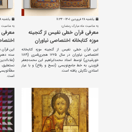
يکشنبه 28 فروردين 1401 - 11:34
يکشنبه 28 فروردين 1401 - 11:18
به مناسبت ماه مبارک رمضان؛
به مناسبت م
معرفی قرآن خطی نفیس از گنجینه
معرفی ق
موزه کتابخانه اختصاصی نیاوران
اختصاصی
این قرآن خطی نفیس از گنجینه موزه کتابخانه
این قرآن ن
اختصاصی نیاوران در سال ۱۲۲۵ هجری‌قمری (۱۱۸۹
سده دهم ه
خورشیدی) توسط استاد محمدابراهیم ابن محمدجعفر
(علاء‌الدی
قزوینی به خط جامع‌نویسی (نسخ و رقاع) و با عیار
نستعلیق، ن
استادی نگارش یافته است.
مطلّانویس
است.