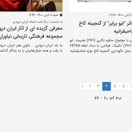
شنبه 8 آبان 1400 - 12:42
ر "ایو برایر" از گنجینه کاخ
به مناسبت درگذشت استاد ایران درودی
معرفی گزیده ای از آثار ایران در
حبقرانیه
مجموعه فرهنگی تاریخی نیاوران
بدون عنوان با موضوع منظره نگاری (1971) هنرمند: ایو
به یاد ایران درودی ... بانوی هنر؛ ایران درود
برایر (1990-1907) تکنیک: طراحی با مداد ابعاد:55*75
ما رفت و همه خیال‌هایش را به یادگار گذاش
محل نگهداری: گنجینه کاخ موزه صاحبقرانیه
1
2
3
4
5
46 - 60 of 301