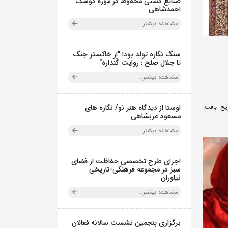
صنایع دستی محفوظ در موزه کوشک
احمدشاهی
مشاهده بیشتر..
سنگ نگاره تولد بودا "از خاکستر جنگ
تا جلال صلح ؛ روایت گَنداره"
مشاهده بیشتر..
یخ بافت:
اوستا از دیدگاه هنر نو/ نگاره های
مسعود عربشاهی
مشاهده بیشتر..
اجرای طرح تخصصی حفاظت از فضای
سبز در مجموعه فرهنگی-تاریخی
نیاوران
مشاهده بیشتر..
برگزاری پنجمین نشست سالانه فعالان