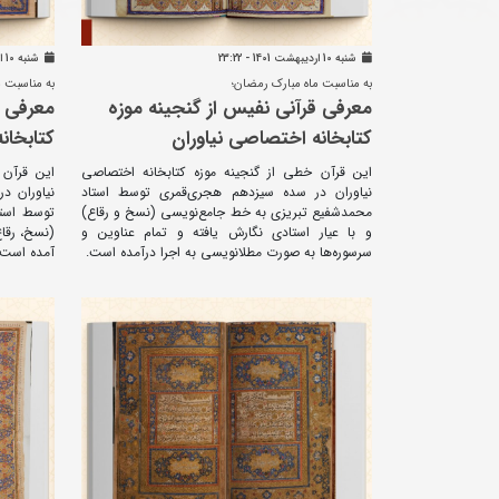
شنبه 10 ارديبهشت 1401 - 23:22
شنبه 10 ارديبهشت 1401 - 23:09
به مناسبت ماه مبارک رمضان؛
به مناسبت م
معرفی قرآنی نفیس از گنجینه موزه
معرفی ق
کتابخانه اختصاصی نیاوران
کتابخان
این قرآن خطی از گنجینه موزه کتابخانه اختصاصی
این قرآن 
نیاوران در سده سیزدهم هجری‌قمری توسط استاد
محمدشفیع تبریزی به خط جامع‌نویسی (نسخ و رقاع)
توسط است
و با عیار استادی نگارش یافته و تمام عناوین و
(نسخ، رقاع
سرسوره‌ها به صورت مطلانویسی به اجرا درآمده است.
آمده است.