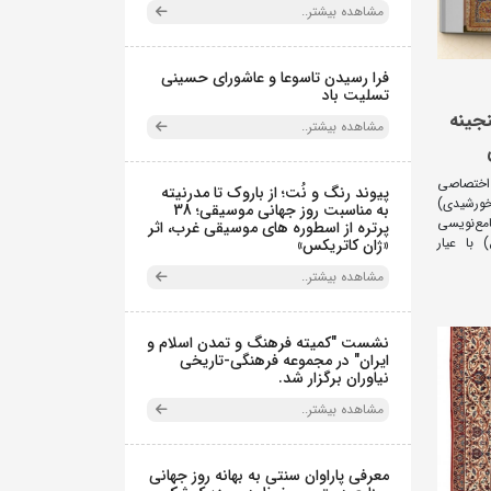
مشاهده بیشتر..
فرا رسیدن تاسوعا و عاشورای حسینی
تسلیت باد
جینه
مشاهده بیشتر..
 اختصاصی
پیوند رنگ و نُت؛ از باروک تا مدرنیته
 در سال ۱۳۲۵ هجری‌قمری (۱۲۸۶ خورشیدی)
به مناسبت روز جهانی موسیقی؛ 38
مع‌نویسی
پرتره از اسطوره های موسیقی غرب، اثر
 با عیار
«ژان کاتریکس»
مشاهده بیشتر..
نشست "کمیته فرهنگ و تمدن اسلام و
ایران" در مجموعه فرهنگی‌-تاریخی
نیاوران برگزار شد.
مشاهده بیشتر..
معرفی پاراوان سنتی به بهانه روز جهانی