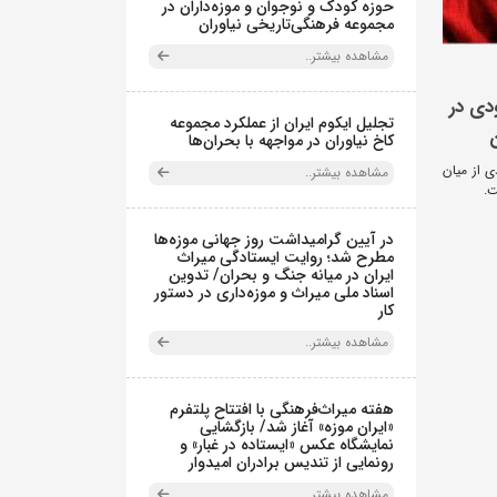
حوزه کودک و نوجوان و موزه‌داران در
مجموعه فرهنگی‌تاریخی نیاوران
مشاهده بیشتر..
ودی در
تجلیل ایکوم ایران از عملکرد مجموعه
کاخ نیاوران در مواجهه با بحران‌ها
ی از میان
مشاهده بیشتر..
ت.
در آیین گرامیداشت روز جهانی موزه‌ها
مطرح شد؛ روایت ایستادگی میراث
ایران در میانه جنگ و بحران/ تدوین
اسناد ملی میراث و موزه‌داری در دستور
کار
مشاهده بیشتر..
هفته میراث‌فرهنگی با افتتاح پلتفرم
«ایران موزه» آغاز شد/ بازگشایی
نمایشگاه عکس «ایستاده در غبار» و
رونمایی از تندیس برادران امیدوار
مشاهده بیشتر..