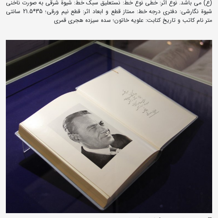
(ع) می باشد. نوع اثر: خطی نوع خط: نستعلیق سبک خط: شیوة شرقی به صورت ناخنی
شیوة نگارشی: دفتری درجه خط: ممتاز قطع و ابعاد اثر: قطع نیم ورقی؛ 35*21.5 سانتی
متر نام کاتب و تاریخ کتابت: علویه خاتون؛ سده سیزده هجری قمری