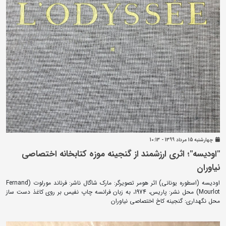
چهارشنبه 15 مرداد 1399 - 10:13
"اودیسه"؛ اثری ارزشمند از گنجینه موزه کتابخانه اختصاصی
نیاوران
اودیسه (اسطوره یونانی) اثر هومر تصویرگر: مارک شاگال ناشر: فرناند مورلوت (Fernand
Mourlot) محل نشر: پاریس، 1974، به زبان فرانسه چاپ نفیس بر روی کاغذ دست ساز
محل نگهداری: گنجینه کاخ اختصاصی نیاوران