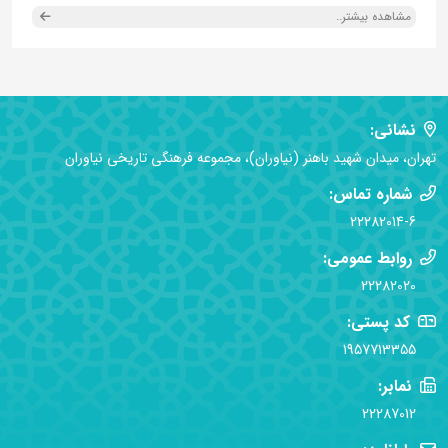
مشاهده بیشتر..
نشانی:
تهران، میدان شهید باهنر (نیاوران)، مجموعه فرهنگی تاریخی نیاوران
شماره تماس:
22282014-6
روابط عمومی:
22282020
کد پستی:
1957713355
نمابر:
22287012