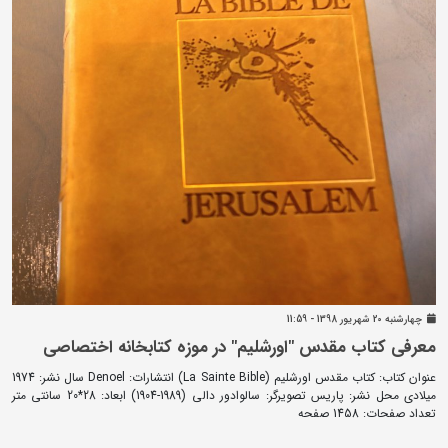
چهارشنبه 20 شهريور 1398 - 11:59
معرفی کتاب مقدس "اورشلیم" در موزه کتابخانه اختصاصی
عنوان کتاب: کتاب مقدس اورشلیم (La Sainte Bible) انتشارات: Denoel سال نشر: 1974
میلادی محل نشر: پاریس تصویرگر: سالوادور دالی (1989-1904) ابعاد: 28*20 سانتی متر
تعداد صفحات: 1458 صفحه