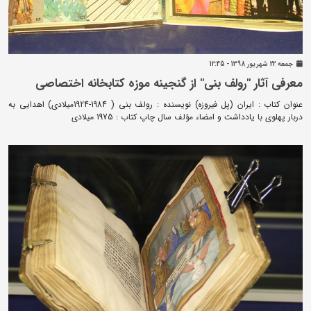
جمعه 22 شهريور 1398 - 12:45
معرفی آثار "رولف بنی" از گنجینه موزه کتابخانه اختصاصی
عنوان کتاب : ایران (پل فیروزه) نویسنده : رولف بنی ( 1984-1924میلادی) اهدایی به
دربار پهلوی با یادداشت و امضاء مؤلف سال چاپ کتاب : 1975 میلادی