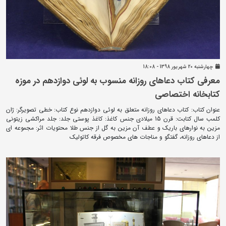
چهارشنبه 20 شهريور 1398 - 18:08
معرفی کتاب دعاهای روزانه منسوب به لوئی دوازدهم در موزه
کتابخانه اختصاصی
عنوان کتاب: کتاب دعاهای روزانه متعلق به لوئی دوازدهم نوع کتاب: خطی تصویرگر: ژان
کلمب سال کتابت: قرن 15 میلادی جنس کاغذ: کاغذ پوستی جلد: جلد مراکشی زیتونی
مزین به نوارهای باریک و عطف آن مزین به گل از جنس طلا محتویات اثر: مجموعه ای
از دعاهای روزانه، گفتگو و مناجات های مخصوص فرقه کاتولیک