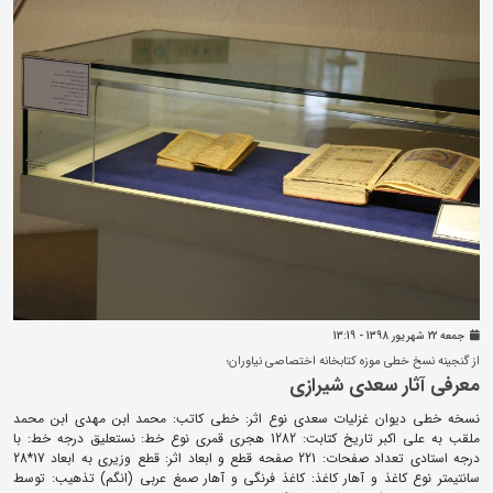
جمعه 22 شهريور 1398 - 13:19
از گنجینه نسخ خطی موزه کتابخانه اختصاصی نیاوران؛
معرفی آثار سعدی شیرازی
نسخه خطی دیوان غزلیات سعدی نوع اثر: خطی کاتب: محمد ابن مهدی ابن محمد
ملقب به علی اکبر تاریخ کتابت: 1282 هجری قمری نوع خط: نستعلیق درجه خط: با
درجه استادی تعداد صفحات: 221 صفحه قطع و ابعاد اثر: قطع وزیری به ابعاد 17*28
سانتیمتر نوع کاغذ و آهار کاغذ: کاغذ فرنگی و آهار صمغ عربی (انگم) تذهیب: توسط