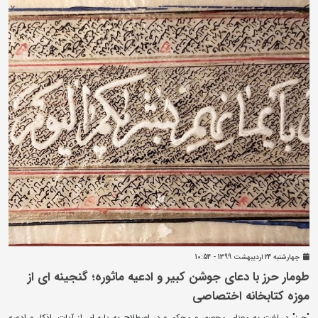
چهارشنبه 24 ارديبهشت 1399 - 10:54
طومار حرز با دعای جوشن کبیر و ادعیه ماثوره؛ گنجینه ای از
موزه کتابخانه اختصاصی
"حرز" در لغت به معنای محصور و محکم و در اصطلاح به پاره ای از آیات، اذکار و ادعیه