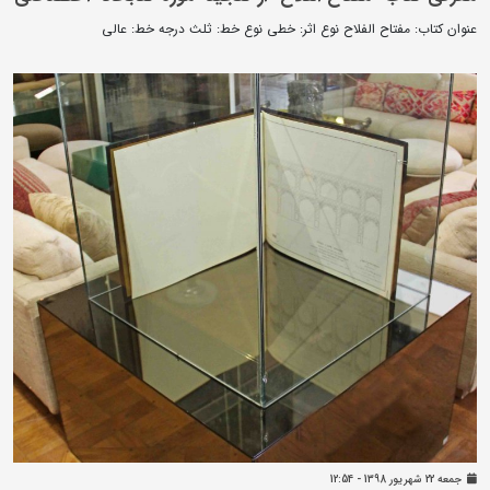
عنوان کتاب: مفتاح الفلاح نوع اثر: خطی نوع خط: ثلث درجه خط: عالی
جمعه 22 شهريور 1398 - 12:54