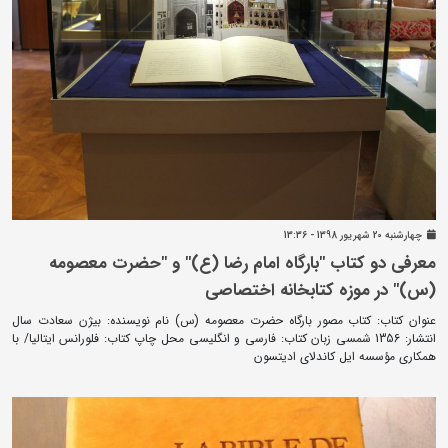
چهارشنبه 20 شهريور 1398 - 13:36
معرفی دو کتاب "بارگاه امام رضا (ع)" و "حضرت معصومه
(س)" در موزه کتابخانه اختصاصی
عنوان کتاب: کتاب مصور بارگاه حضرت معصومه (س) نام نویسنده: بیژن سعادت سال
انتشار: 1356 شمسی زبان کتاب: فارسی و انگلیسی محل چاپ کتاب: فلورانس ایتالیا/ با
همکاری مؤسسه ایل کاندلای ادیتسون