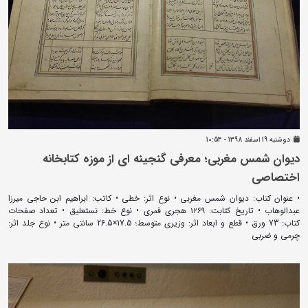
دوشنبه 19 اسفند 1398 - 10:54
دیوان شمس مغربی؛ معرفی گنجینه ای از موزه کتابخانه
اختصاصی
• عنوان کتاب: دیوان شمس مغربی • نوع اثر: خطی • کاتب: ابراهیم ابن حاجی میرزا
عبدالوهاب • تاریخ کتابت: ۱۲۶۹ هجری قمری • نوع خط: نستعلیق • تعداد صفحات
کتاب: 73 ورق • قطع و ابعاد اثر: وزیری متوسط؛ 17.5×26.5 سانتی متر • نوع جلد اثر:
چرمی و ضربی