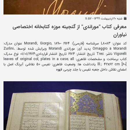
شنبه 20 ارديبهشت 1399 - 11:57
معرفی کتاب "موراندی" از گنجینه موزه کتابخانه اختصاصی
نیاوران
کد عنوان: L8083 سرشناسه (فارسی): Morandi, Giorgio, 1890- 1964 عنوان مدرک:
Omaggio a Morandi پدید آور: موراندی Morandi ویرایش شده توسط: Zurlini،
Vigorelli ناشر: Trec تاریخ انتشار: 1974 تاریخ انتشار قراردادی:01/01/1974 نوع مدرک:
کتاب برساخت و مشخصات ظاهری: leaves of original col, plates in a case; all
lll.; 42x62 cm [60] یادداشت ها: وضعیت ظاهری: نفیس 50 نقاشی آبرنگ اصل با
امضای نقاش داخل جعبه نفیس با جلد چرمی قهوه