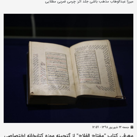
میرزا عبدالوهاب مذهب باشی جلد اثر: چرمی ضربی مطلایی
جمعه 22 شهريور 1398 - 12:59
معرفی کتاب "مفتاح الفلاح" از گنجینه موزه کتابخانه اختصاصی