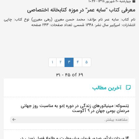
چهارشنبه 20 شهريور 1398 - 10:46
معرفی کتاب "سایه عمر" در موزه کتابخانه اختصاصی
نام کتاب: سایه عمر نام مؤلف: محمد حسن معیری (رهی معیری) نوع کتاب: چاپی
انتشارات: امیرکبیر سال نشر: 1348 شمسی تعداد صفحات: 243 صفحه
1
2
3
4
5
31 - 45 of 69
آخرین مطالب
نِتسوکه: مینیاتورهای زندگی در دوره اِدو به مناسبت روز جهانی
مردمان بومی جهان در 9 آگوست
مشاهده بیشتر..
14 مرداد؛ یادآور صدور فرمان مشروطیت و طلوع فصل نوینی در