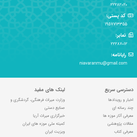
22282020
کد پستی:
1957713355
نمابر:
22287012
رایانامه:
niavaranmu@gmail.com
دسترسی سریع
لینک های مفید
اخبار و رویدادها
وزارت میراث فرهنگی، گردشگری و
چند رسانه ای
صنایع دستی
معرفی آثار موزه ها
خبرگزاری میراث آریا
مقالات پژوهشی
کمیته ملی موزه های ایران
معرفی کتاب
ویزیت ایران