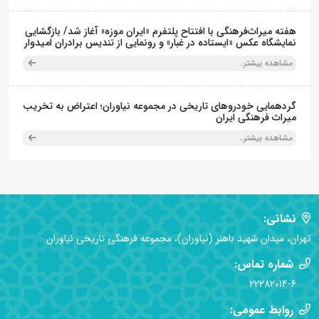
هفته میراث‌فرهنگی با افتتاح پلتفرم «ایران موزه» آغاز شد/ بازگشایی
نمایشگاه عکس «ایستاده در غبار» و رونمایی از تندیس برادران امیدوار
مشاهده بیشتر..
گردهمایی خودروهای تاریخی در مجموعه نیاوران؛ اعتراض به تخریب
میراث فرهنگی ایران
مشاهده بیشتر..
نشانی:
تهران، میدان شهید باهنر (نیاوران)، مجموعه فرهنگی تاریخی نیاوران
شماره تماس:
22282014-6
روابط عمومی: