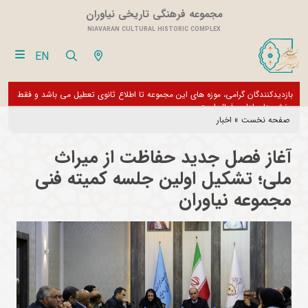
مجموعه فرهنگی تاریخی نیاوران
NIAVARAN CULTURAL HISTORIC COMPLEX
EN
بازدیدکنندگان گرامی، موزه های این مجموعه تا اطلاع ثانوی تعطیل می باشد و فقط
از تور مجازی 360 درجه 
بخش های اداری فعال است
صفحه نخست
»
اخبار
آغاز فصل جدید حفاظت از میراث
ملی؛ تشکیل اولین جلسه کمیته فنی
مجموعه نیاوران