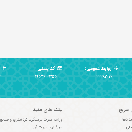
روابط عمومی:
کد پستی:
2
1957713355
22282020
 سریع
لینک های مفید
یدادها
وزارت میراث فرهنگی، گردشگری و صنایع
 ای
خبرگزاری میراث آریا