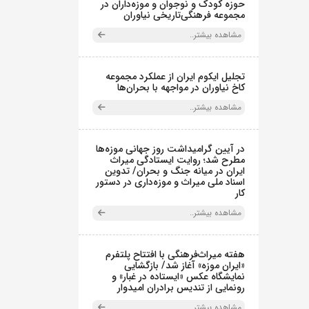
حوزه کودک و نوجوان و موزه‌داران در
مجموعه فرهنگی‌تاریخی نیاوران
مشاهده بیشتر..
تجلیل ایکوم ایران از عملکرد مجموعه
کاخ نیاوران در مواجهه با بحران‌ها
مشاهده بیشتر..
در آیین گرامیداشت روز جهانی موزه‌ها
مطرح شد؛ روایت ایستادگی میراث
ایران در میانه جنگ و بحران/ تدوین
اسناد ملی میراث و موزه‌داری در دستور
کار
مشاهده بیشتر..
هفته میراث‌فرهنگی با افتتاح پلتفرم
«ایران موزه» آغاز شد/ بازگشایی
نمایشگاه عکس «ایستاده در غبار» و
رونمایی از تندیس برادران امیدوار
مشاهده بیشتر..