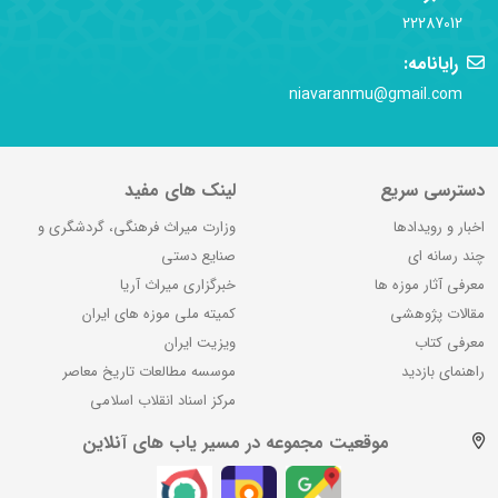
22287012
رایانامه:
niavaranmu@gmail.com
دسترسی سریع
لینک های مفید
اخبار و رویدادها
وزارت میراث فرهنگی، گردشگری و
چند رسانه ای
صنایع دستی
معرفی آثار موزه ها
خبرگزاری میراث آریا
مقالات پژوهشی
کمیته ملی موزه های ایران
معرفی کتاب
ویزیت ایران
راهنمای بازدید
موسسه مطالعات تاریخ معاصر
مرکز اسناد انقلاب اسلامی
موقعیت مجموعه در مسیر یاب های آنلاین