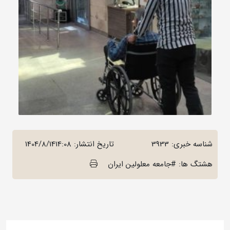
شناسه خبری: 3933
تاریخ انتشار:
1404/8/1414:08
هشتگ ها: #جامعه معلولین ایران