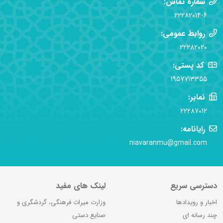
شماره تماس:
22282014-6
روابط عمومی:
22282020
کد پستی:
1957713355
نمابر:
22287012
رایانامه:
niavaranmu@gmail.com
دسترسی سریع
لینک های مفید
اخبار و رویدادها
وزارت میراث فرهنگی، گردشگری و
چند رسانه ای
صنایع دستی