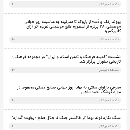
مشاهده بیشتر..
پیوند رنگ و نُت؛ از باروک تا مدرنیته به مناسبت روز جهانی
موسیقی؛ 38 پرتره از اسطوره های موسیقی غرب، اثر «ژان
کاتریکس»
مشاهده بیشتر..
نشست "کمیته فرهنگ و تمدن اسلام و ایران" در مجموعه فرهنگی‌-
تاریخی نیاوران برگزار شد.
مشاهده بیشتر..
معرفی پاراوان سنتی به بهانه روز جهانی صنایع دستی محفوظ در
موزه کوشک احمدشاهی
مشاهده بیشتر..
سنگ نگاره تولد بودا "از خاکستر جنگ تا جلال صلح ؛ روایت گَنداره"
مشاهده بیشتر..