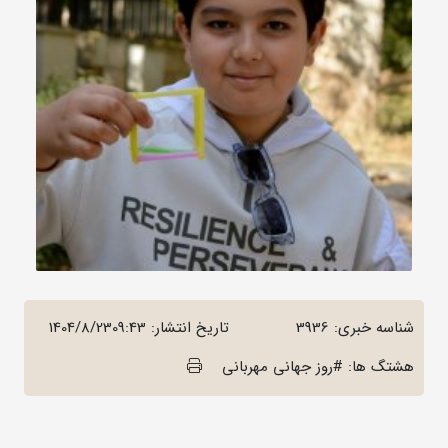
شناسه خبری: 3936
تاریخ انتشار:
1404/8/2309:43
هشتگ ها: #روز جهانی مهربانی