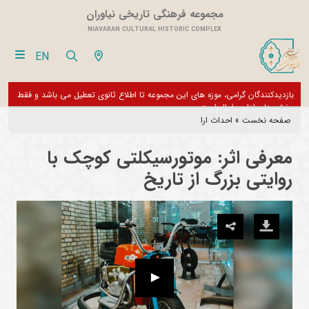
مجموعه فرهنگی تاریخی نیاوران
NIAVARAN CULTURAL HISTORIC COMPLEX
EN
بازدیدکنندگان گرامی، موزه های این مجموعه تا اطلاع ثانوی تعطیل می باشد و فقط
از تور مجازی 360 درجه 
بخش های اداری فعال است
صفحه نخست
»
احداث ارا
معرفی اثر: موتورسیکلتی کوچک با
روایتی بزرگ از تاریخ