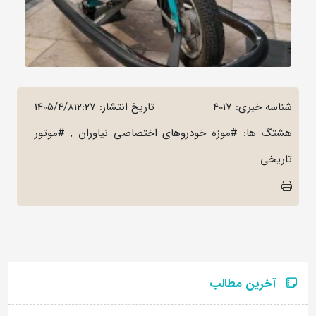
شناسه خبری: 4017
تاریخ انتشار:
1405/4/812:27
هشتگ ها: #موزه خودروهای اختصاصی نیاوران , #موتور
تاریخی
آخرین مطالب