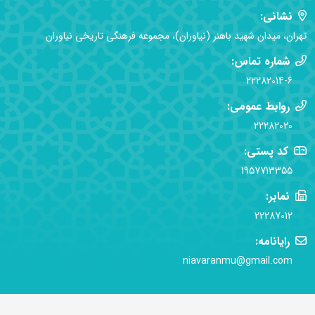
نشانی:
تهران، میدان شهید باهنر (نیاوران)، مجموعه فرهنگی تاریخی نیاوران
شماره تماس:
22282014-6
روابط عمومی:
22282020
کد پستی:
1957713355
نمابر:
22287012
رایانامه:
niavaranmu@gmail.com