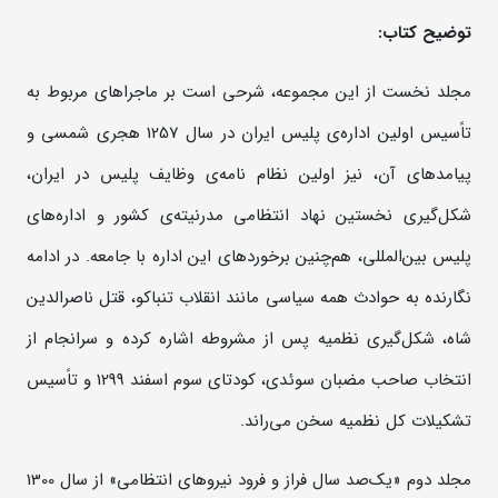
توضیح کتاب:
مجلد نخست از این مجموعه، شرحی است بر ماجراهای مربوط به
تاًسیس اولین اداره‌ی پلیس ایران در سال 1257 هجری شمسی و
پیامدهای آن، نیز اولین نظام نامه‌ی وظایف پلیس در ایران،
شکل‌گیری نخستین نهاد انتظامی مدرنیته‌ی کشور و اداره‌های
پلیس بین‌المللی، هم‌چنین برخوردهای این اداره با جامعه. در ادامه
نگارنده به حوادث همه سیاسی مانند انقلاب تنباکو، قتل ناصرالدین
شاه، شکل‌گیری نظمیه پس از مشروطه اشاره کرده و سرانجام از
انتخاب صاحب مضبان سوئدی، کودتای سوم اسفند 1299 و تاًسیس
تشکیلات کل نظمیه سخن می‌راند.
مجلد دوم «يك‌صد سال فراز و فرود نيروهاي انتظامي» از سال 1300