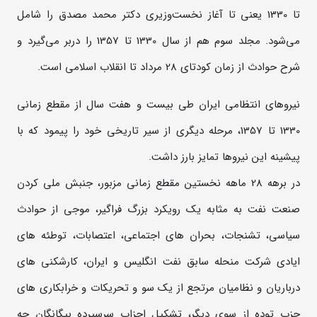
تا 1330 يعني تا آغاز نخست‌وزيري دكتر محمد مصدق را شامل
مي‌شود. مجلد سوم هم از سال 1330 تا 1357 را دربر مي‌گيرد و
شرح حوادث از زمان كودتاي 28 مرداد تا انقلاب اسلامي است.
نیروهای انتظامی ایران طی بیست و هفت سال از مقطع زمانی
1330 تا 1357، مرحله دیگری از سیر تاریخی خود را پیمود که با
پیشینه این نیروها تمایز بارز داشت
.
در برهه 28 ماهه نخستین مقطع زمانی مزبور، جنبش ملی کردن
صنعت نفت به مثابه یک رویکرد بزرگ فراگیر، موجی از حوادث
سیاسی، تشنجات، بحران های اجتماعی، اعتصابات، توطئه های
ایادی شرکت منحله سابق نفت انگلیس و ایران، کارشکنی های
درباریان و نظامیان مرتجع از یک سو و تحریکات و خرابکاری های
حزب توده از سوی دیگر، تشکیل احزاب سرسپرده بیگانگان چه