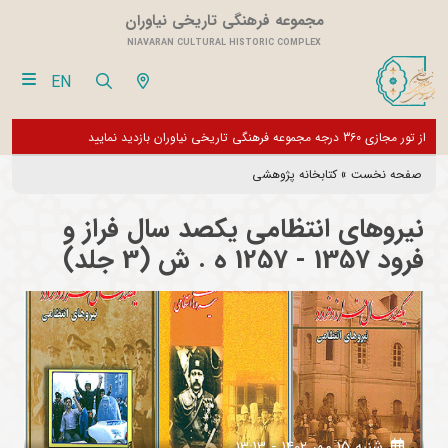
مجموعه فرهنگی تاریخی نیاوران
NIAVARAN CULTURAL HISTORIC COMPLEX
EN
زدیدکنندگان گرامی، موزه های این مجموعه تا اطلاع ثانوی تعطیل می باشد و فقط
از تور مجازی 360 درجه مجموعه فرهنگی تاریخی نیاوران ب
ش های اداری فعال است
صفحه نخست
»
کتابخانه پژوهشی
نیروهای انتظامی یکصد سال فراز و
فرود 1357 - 1257 ه . ش (3 جلد)
شنبه 15 مهر 1402 - 13:13