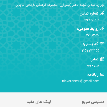
تهران، میدان شهید باهنر (نیاوران)، مجموعه فرهنگی تاریخی نیاوران
شماره تماس:
22282014-6
روابط عمومی:
22282020
کد پستی:
1957713355
نمابر:
22287012
رایانامه:
niavaranmu@gmail.com
دسترسی سریع
لینک های مفید