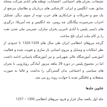
تشنجات، بحران های اجتماعی، اعتصابات، توطئه های ایادی شرکت منحله
سابق نفت انگلیس و ایران، کارشکنی های درباریان و نظامیان مرتجع از
یک سو و تحریکات و خرابکاری های حزب توده از سوی دیگر، تشکیل
احزاب سرسپرده بیگانگان چه روس، چه انگلیس و چه آمریکا، درگیری
های دایمی پلیس با آبادی نامریی بحران سازان، شیرینی ملی شدن نفت
را بر کام ملت ایران تلخ ساخت
گرچه نیروهای انتظامی ایران طی سال های 1329-1320 تا حدودی از
نظر امکانات و وسایل و نیروی انسانی باز سازی و تقویت شده و فعالیت
آموزشی آموزشگاه عالی شهربانی و نیز آموزشگاه پاسبانی ادامه داشت
اما در مجموع پلیس در دوره 28 ماهه مزبور آمادگی رویارویی با بحران
های سیاسی و اجتماعی بدان گستردگی را نداشت و غالبا به صورت
منفعلانه و غافلگیر شده با حوادث روبه رو می شد
.
عناوین جلدها
جلد اول یکصد سال فراز و فرود نیروهای انتظامی 1300 – 1257