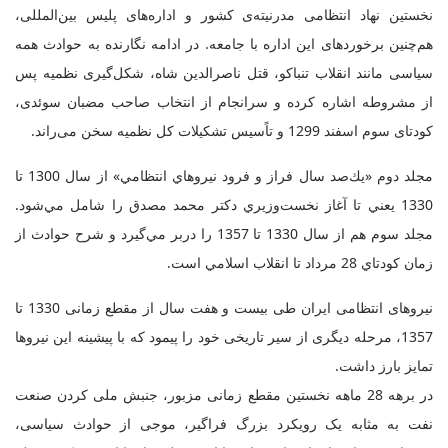
نخستین نهاد انتظامی مدرنیته‌ی کشور و اداره‌های پلیس بین‌المللی،
هم‌چنین برخوردهای این اداره با جامعه. در ادامه نگارنده به حوادث همه
سیاسی مانند انقلاب تنباکو، قتل ناصرالدین شاه، شکل‌گیری نظمیه پس
از مشروطه اشاره کرده و سرانجام از انتخاب صاحب مضبان سوئدی،
کودتای سوم اسفند 1299 و تاًسیس تشکیلات کل نظمیه سخن می‌راند.
مجلد دوم «يك‌صد سال فراز و فرود نيروهاي انتظامي» از سال 1300 تا
1330 يعني تا آغاز نخست‌وزيري دكتر محمد مصدق را شامل مي‌شود.
مجلد سوم هم از سال 1330 تا 1357 را دربر مي‌گيرد و شرح حوادث از
زمان كودتاي 28 مرداد تا انقلاب اسلامي است.
نیروهای انتظامی ایران طی بیست و هفت سال از مقطع زمانی 1330 تا
1357، مرحله دیگری از سیر تاریخی خود را پیمود که با پیشینه این نیروها
تمایز بارز داشت
.
در برهه 28 ماهه نخستین مقطع زمانی مزبور، جنبش ملی کردن صنعت
نفت به مثابه یک رویکرد بزرگ فراگیر، موجی از حوادث سیاسی،