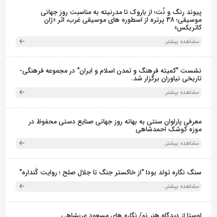
پیوند رنگ و نُت؛ از باروک تا مدرنیته به مناسبت روز جهانی
موسیقی؛ 38 پرتره از اسطوره های موسیقی غرب، اثر «ژان
کاتریکس»
مشاهده بیشتر..
نشست "کمیته فرهنگ و تمدن اسلام و ایران" در مجموعه فرهنگی‌-
تاریخی نیاوران برگزار شد.
مشاهده بیشتر..
معرفی پاراوان سنتی به بهانه روز جهانی صنایع دستی محفوظ در
موزه کوشک احمدشاهی
مشاهده بیشتر..
سنگ نگاره تولد بودا "از خاکستر جنگ تا جلال صلح ؛ روایت گَنداره"
مشاهده بیشتر..
اوستا از دیدگاه هنر نو/ نگاره های مسعود عربشاهی