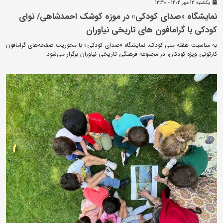
يکشنبه 13 مهر 1404 - 13:40
نمایشگاه «صدای کودکی» در موزه کوشک احمدشاهی/ نوای
کودکی با گرامافون های تاریخی نیاوران
به مناسبت هفته ملی کودک، نمایشگاه «صدای کودکی» با محوریت صفحه‌های گرامافون
کارتونی ویژه کودکان، در مجموعه فرهنگی تاریخی نیاوران برگزار می‌شود.