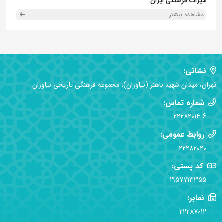
میراث فرهنگی ایران
مشاهده بیشتر..
نشانی:
تهران، میدان شهید باهنر (نیاوران)، مجموعه فرهنگی تاریخی نیاوران
شماره تماس:
22282014-6
روابط عمومی:
22282020
کد پستی:
1957713355
نمابر:
22287012