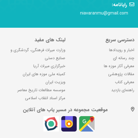
رایانامه:
niavaranmu@gmail.com
دسترسی سریع
لینک های مفید
اخبار و رویدادها
وزارت میراث فرهنگی، گردشگری و
چند رسانه ای
صنایع دستی
معرفی آثار موزه ها
خبرگزاری میراث آریا
مقالات پژوهشی
کمیته ملی موزه های ایران
معرفی کتاب
ویزیت ایران
راهنمای بازدید
موسسه مطالعات تاریخ معاصر
مرکز اسناد انقلاب اسلامی
موقعیت مجموعه در مسیر یاب های آنلاین