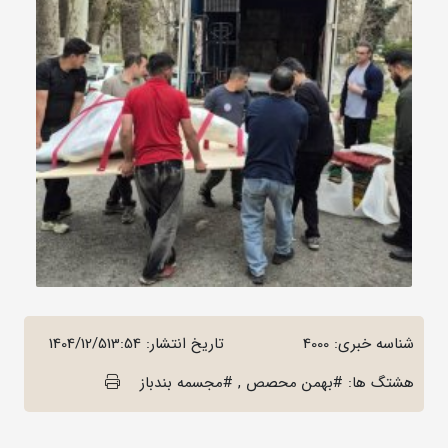
شناسه خبری: 4000
تاریخ انتشار:
1404/12/513:54
هشتگ ها: #بهمن محصص , #مجسمه بندباز