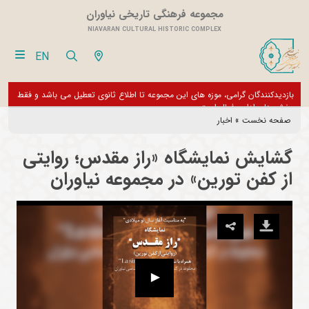
مجموعه فرهنگی تاریخی نیاوران
NIAVARAN CULTURAL HISTORIC COMPLEX
EN
بازدیدکنندگان گرامی، موزه های این مجموعه تا اطلاع ثانوی تعطیل می باشد و فقط
از تور مجازی 360 درجه 
بخش های اداری فعال است
صفحه نخست
»
اخبار
گشایش نمایشگاه «راز مقدس؛ روایتی
از کفن تورین» در مجموعه نیاوران