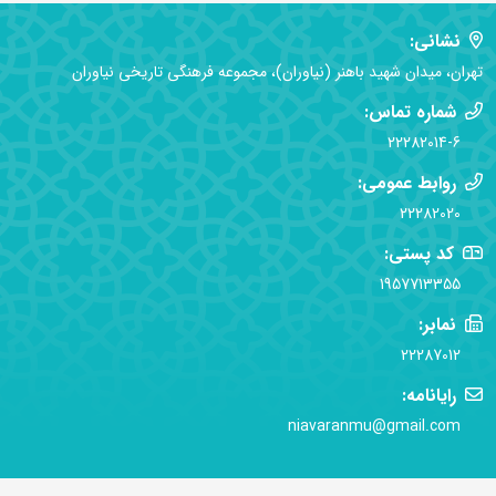
نشانی:
تهران، میدان شهید باهنر (نیاوران)، مجموعه فرهنگی تاریخی نیاوران
شماره تماس:
22282014-6
روابط عمومی:
22282020
کد پستی:
1957713355
نمابر:
22287012
رایانامه:
niavaranmu@gmail.com