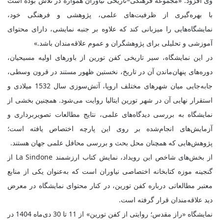
وی افزود: «مجموعه فرهنگی‌–‌تاریخی نیاوران همواره در تلاش بوده است
با بهره‌گیری از ظرفیت‌های علمی، پژوهشی و فرهنگی خود،
نمایشگاه‌هایی را میزبانی کند که علاوه بر جنبه نمایشی، دارای محتوای
آموزشی و تحلیلی برای پژوهشگران و عموم علاقه‌مندان باشد.»
در این نمایشگاه، سیر تاریخی کفن تورین از باورهای اولیه مسیحیان،
دوره‌های پنهان‌ماندن آن در تاریخ، نخستین ظهور مستند در قرون وسطی،
جابه‌جایی میان شهرهای مختلف اروپا، آتش‌سوزی سال 1532 میلادی و
استقرار نهایی آن در شهر تورین ایتالیا روایت می‌شود. همچنین بخشی از
نمایشگاه به بررسی دیدگاه‌های علمی، نتایج مطالعات تصویربرداری و
آزمایش‌های انجام‌شده بر روی این پارچه اختصاص یافته است؛
پژوهش‌هایی که همچنان محل بحث و بررسی محافل علمی جهان هستند.
از بخش‌های شاخص این رویداد، نمایش کتاب ارزشمند La Sindone از
گنجینه موزه کتابخانه اختصاصی نیاوران است که به‌عنوان یکی از منابع
معتبر مطالعاتی درباره کفن تورین، در کنار محتوای نمایشگاه در معرض
دید علاقه‌مندان قرار گرفته است.
نمایشگاه «راز مقدس؛ روایتی از کفن تورین» از 11 تا 30 دی‌ماه 1404 در