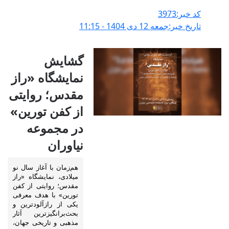
کد خبر:3973
تاریخ خبر:جمعه 12 دی 1404 - 11:15
گشایش
نمایشگاه «راز
مقدس؛ روایتی
از کفن تورین»
در مجموعه
نیاوران
هم‌زمان با آغاز سال نو
میلادی، نمایشگاه «راز
مقدس؛ روایتی از کفن
تورین» با هدف معرفی
یکی از رازآلودترین و
بحث‌برانگیزترین آثار
مذهبی و تاریخی جهان،