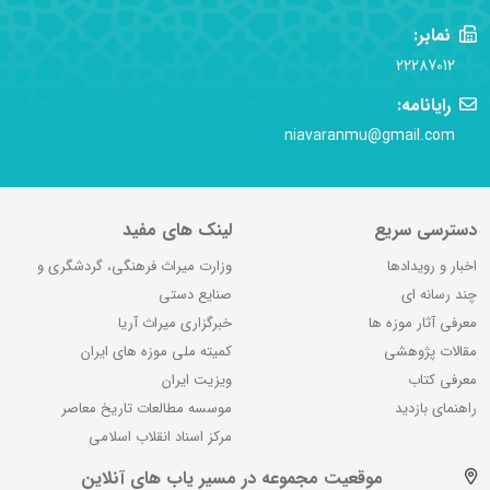
نمابر:
22287012
رایانامه:
niavaranmu@gmail.com
دسترسی سریع
لینک های مفید
اخبار و رویدادها
وزارت میراث فرهنگی، گردشگری و
چند رسانه ای
صنایع دستی
معرفی آثار موزه ها
خبرگزاری میراث آریا
مقالات پژوهشی
کمیته ملی موزه های ایران
معرفی کتاب
ویزیت ایران
راهنمای بازدید
موسسه مطالعات تاریخ معاصر
مرکز اسناد انقلاب اسلامی
موقعیت مجموعه در مسیر یاب های آنلاین