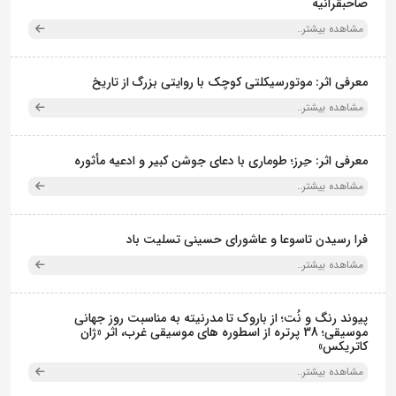
صاحبقرانیه
مشاهده بیشتر..
معرفی اثر: موتورسیکلتی کوچک با روایتی بزرگ از تاریخ
مشاهده بیشتر..
معرفی اثر: حِرز؛ طوماری با دعای جوشن کبیر و ادعیه مأثوره
مشاهده بیشتر..
فرا رسیدن تاسوعا و عاشورای حسینی تسلیت باد
مشاهده بیشتر..
پیوند رنگ و نُت؛ از باروک تا مدرنیته به مناسبت روز جهانی
موسیقی؛ 38 پرتره از اسطوره های موسیقی غرب، اثر «ژان
کاتریکس»
مشاهده بیشتر..