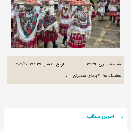
شناسه خبری: 3959
تاریخ انتشار:
1404/9/2714:27
هشتگ ها: #یلدای شمیران
آخرین مطالب