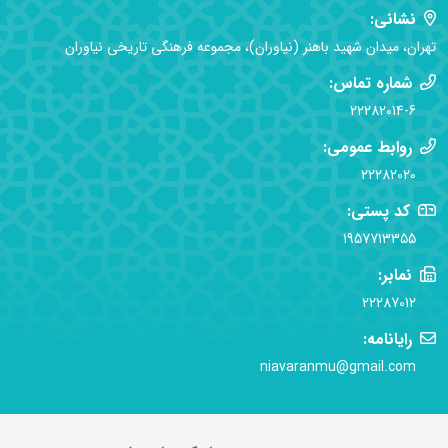
نشانی:
تهران، میدان شهید باهنر (نیاوران)، مجموعه فرهنگی تاریخی نیاوران
شماره تماس:
22282014-6
روابط عمومی:
22282020
کد پستی:
1957713355
نمابر:
22287012
رایانامه:
niavaranmu@gmail.com