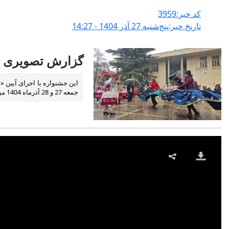
کد خبر:3959
تاریخ خبر:پنج‌شنبه 27 آذر 1404 - 14:27
گزارش تصویری از
این جشنواره با اجرای آیین 
جمعه 27 و 28 آذرماه 1404 میزبان عموم گردشگران است.