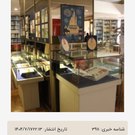
شناسه خبری: 3911
تاریخ انتشار:
1404/7/1722:13