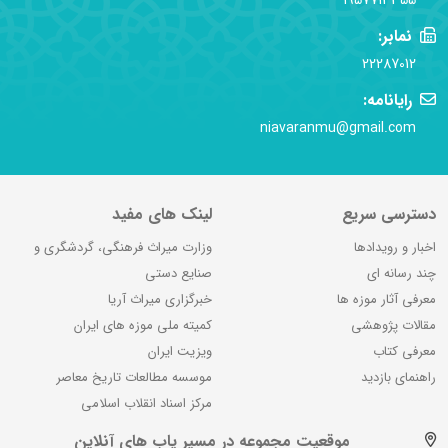
1957713355
نمابر:
22287012
رایانامه:
niavaranmu@gmail.com
دسترسی سریع
لینک های مفید
اخبار و رویدادها
وزارت میراث فرهنگی، گردشگری و
چند رسانه ای
صنایع دستی
معرفی آثار موزه ها
خبرگزاری میراث آریا
مقالات پژوهشی
کمیته ملی موزه های ایران
معرفی کتاب
ویزیت ایران
راهنمای بازدید
موسسه مطالعات تاریخ معاصر
مرکز اسناد انقلاب اسلامی
موقعیت مجموعه در مسیر یاب های آنلاین