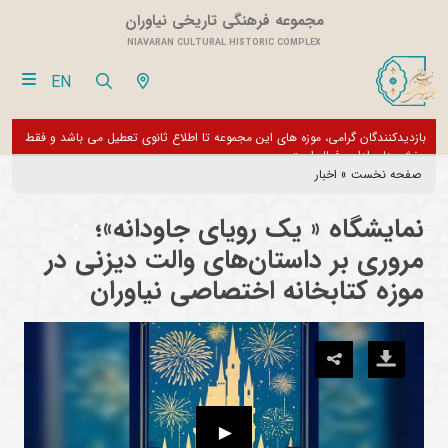
مجموعه فرهنگی تاریخی نیاوران
NIAVARAN CULTURAL HISTORIC COMPLEX
EN
بازدیدکنندگان گرامی، موزه های این مجموعه تا اطلاع ثانوی تعطیل می باشد و فقط
از تور مجازی 360 درجه 
بخش های اداری فعال است
صفحه نخست
»
اخبار
نمایشگاه « یک رویای جاودانه»؛
مروری بر داستان‌های والت دیزنی در
موزه کتابخانه اختصاصی نیاوران