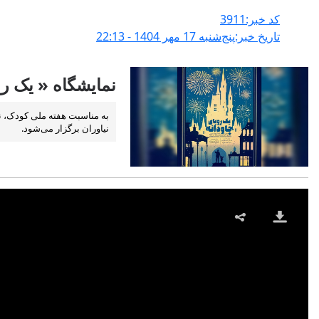
کد خبر:3911
تاریخ خبر:پنج‌شنبه 17 مهر 1404 - 22:13
نمایشگاه « یک رو
نیاوران برگزار می‌شود.