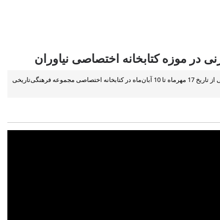
نی در موزه کتابخانه اختصاصی نیاوران
به مناسبت هفته ملی کودک، نمایشگاه « یک رویای جاودانه» با محوریت مجموعه‌ای از کتاب‌های داستانی والت دیزنی از تاریخ 17 مهرماه تا 10 آبان‌ماه در کتابخانه اختصاصی مجموعه فرهنگی‌تاریخی