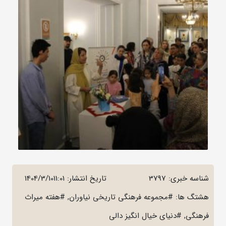
شناسه خبری: 3797
تاریخ انتشار:
1404/3/1011:01
هشتگ ها: #مجموعه فرهنگی تاریخی نیاوران, #هفته میراث
فرهنگی, #دنیای خیال انگیز دالی