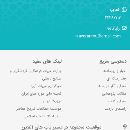
نمابر:
22287012
رایانامه:
niavaranmu@gmail.com
دسترسی سریع
لینک های مفید
اخبار و رویدادها
وزارت میراث فرهنگی، گردشگری و
چند رسانه ای
صنایع دستی
معرفی آثار موزه ها
خبرگزاری میراث آریا
مقالات پژوهشی
کمیته ملی موزه های ایران
معرفی کتاب
ویزیت ایران
راهنمای بازدید
موسسه مطالعات تاریخ معاصر
مرکز اسناد انقلاب اسلامی
موقعیت مجموعه در مسیر یاب های آنلاین