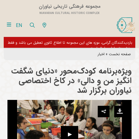
مجموعه فرهنگی تاریخی نیاوران
NIAVARAN CULTURAL HISTORIC COMPLEX
EN
بازدیدکنندگان گرامی، موزه های این مجموعه تا اطلاع ثانوی تعطیل می باشد و فقط
از تور مجازی 360 درجه 
بخش های اداری فعال است
صفحه نخست
»
اخبار
ویژه‌برنامه کودک‌محور «دنیای شگفت
انگیز من و دالی» در کاخ اختصاصی
نیاوران برگزار شد