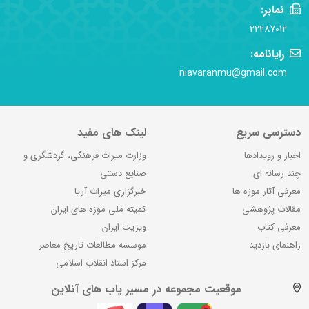
نمابر:
22287012
رایانامه:
niavaranmu@gmail.com
دسترسی سریع
لینک های مفید
اخبار و رویدادها
وزارت میراث فرهنگی، گردشگری و
چند رسانه ای
صنایع دستی
معرفی آثار موزه ها
خبرگزاری میراث آریا
مقالات پژوهشی
کمیته ملی موزه های ایران
معرفی کتاب
ویزیت ایران
راهنمای بازدید
موسسه مطالعات تاریخ معاصر
مرکز اسناد انقلاب اسلامی
موقعیت مجموعه در مسیر یاب های آنلاین