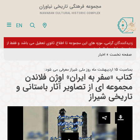
مجموعه فرهنگی تاریخی نیاوران
NIAVARAN CULTURAL HISTORIC COMPLEX
EN
بازدیدکنندگان گرامی، موزه های این مجموعه تا اطلاع ثانوی تعطیل می باشد و فقط
از تور مجازی 360 درجه 
بخش های اداری فعال است
صفحه نخست
»
اخبار
بمناسبت 15 اردیبهشت ماه روز ملی شیراز معرفی می شود:
کتاب «سفر به ایران» اوژن فلاندن
مجموعه ای از تصاویر آثار باستانی و
تاریخی شیراز