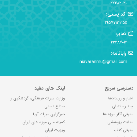
22282020
کد پستی:
1957713355
نمابر:
22287012
رایانامه:
niavaranmu@gmail.com
دسترسی سریع
لینک های مفید
اخبار و رویدادها
وزارت میراث فرهنگی، گردشگری و
چند رسانه ای
صنایع دستی
معرفی آثار موزه ها
خبرگزاری میراث آریا
مقالات پژوهشی
کمیته ملی موزه های ایران
معرفی کتاب
ویزیت ایران