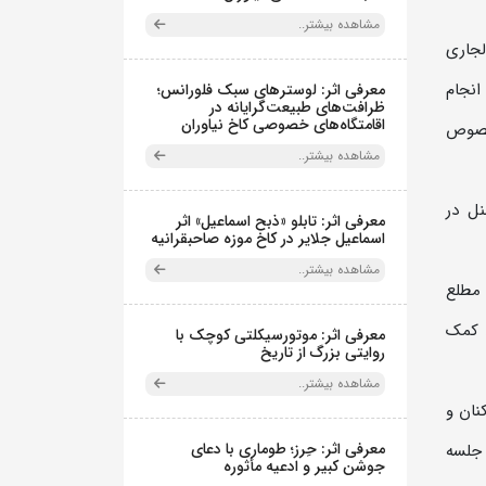
مشاهده بیشتر..
انی وزارتخانه مورخ 25 بهمن ماه سالجاری
انجام
معرفی اثر: لوسترهای سبک فلورانس؛
ظرافت‌های طبیعت‌گرایانه در
اقامتگاه‌های خصوصی کاخ نیاوران
در خصوص
مشاهده بیشتر..
نل در
معرفی اثر: تابلو «ذبح اسماعیل» اثر
اسماعیل جلایر در کاخ موزه صاحبقرانیه
مشاهده بیشتر..
 مطلع
ن کمک
معرفی اثر: موتورسیکلتی کوچک با
روایتی بزرگ از تاریخ
مشاهده بیشتر..
نان و
معرفی اثر: حِرز؛ طوماری با دعای
 جلسه
جوشن کبیر و ادعیه مأثوره