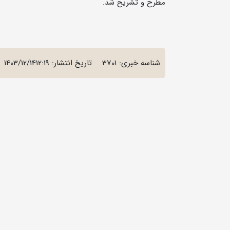
مطرح و تشریح شد.
شناسه خبری: 3701
تاریخ انتشار:
1403/12/1412:19