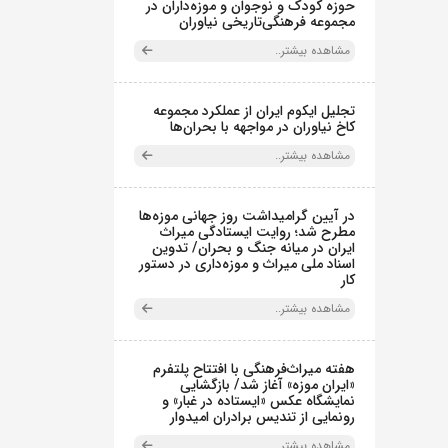
حوزه کودک و نوجوان و موزه‌داران در
مجموعه فرهنگی‌تاریخی نیاوران
مشاهده بیشتر..
تجلیل ایکوم ایران از عملکرد مجموعه
کاخ نیاوران در مواجهه با بحران‌ها
مشاهده بیشتر..
در آیین گرامیداشت روز جهانی موزه‌ها
مطرح شد؛ روایت ایستادگی میراث
ایران در میانه جنگ و بحران/ تدوین
اسناد ملی میراث و موزه‌داری در دستور
کار
مشاهده بیشتر..
هفته میراث‌فرهنگی با افتتاح پلتفرم
«ایران موزه» آغاز شد/ بازگشایی
نمایشگاه عکس «ایستاده در غبار» و
رونمایی از تندیس برادران امیدوار
مشاهده بیشتر..