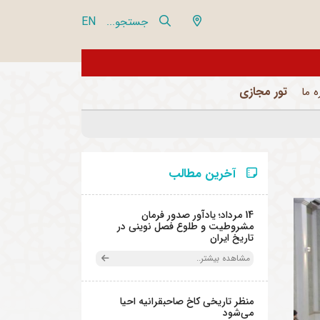
EN
جستجو...
از تور مجازی 360 درجه مجموعه فرهنگی تاریخی نیاوران بازدید نمایید
تور مجازی
ه ما
آخرین مطالب
14 مرداد؛ یادآور صدور فرمان
مشروطیت و طلوع فصل نوینی در
تاریخ ایران
مشاهده بیشتر..
منظر تاریخی کاخ صاحبقرانیه احیا
می‌شود