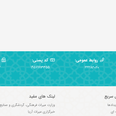
روابط عمومی:
کد پستی:
2
1957713355
22282020
 سریع
لینک های مفید
یدادها
وزارت میراث فرهنگی، گردشگری و صنایع
 ای
خبرگزاری میراث آریا