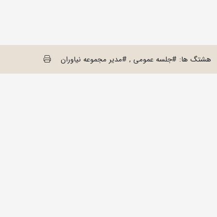
هشتگ ها: #جلسه عمومی , #مدیر مجموعه نیاوران