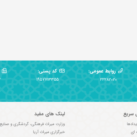
روابط عمومی:
کد پستی:
2
1957713355
22282020
 سریع
لینک های مفید
یدادها
وزارت میراث فرهنگی، گردشگری و صنایع
 ای
خبرگزاری میراث آریا