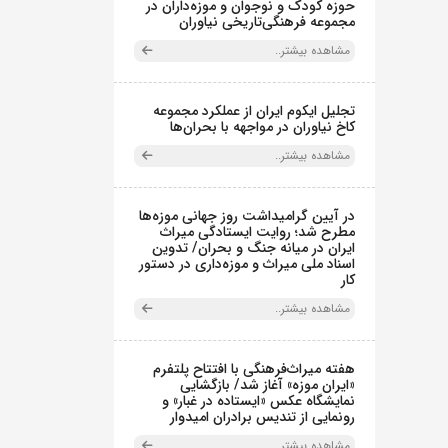
حوزه کودک و نوجوان و موزه‌داران در
مجموعه فرهنگی‌تاریخی نیاوران
مشاهده بیشتر..
تجلیل ایکوم ایران از عملکرد مجموعه
کاخ نیاوران در مواجهه با بحران‌ها
مشاهده بیشتر..
در آیین گرامیداشت روز جهانی موزه‌ها
مطرح شد؛ روایت ایستادگی میراث
ایران در میانه جنگ و بحران/ تدوین
اسناد ملی میراث و موزه‌داری در دستور
کار
مشاهده بیشتر..
هفته میراث‌فرهنگی با افتتاح پلتفرم
«ایران موزه» آغاز شد/ بازگشایی
نمایشگاه عکس «ایستاده در غبار» و
رونمایی از تندیس برادران امیدوار
مشاهده بیشتر..