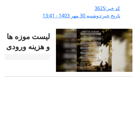
کد خبر:3625
تاریخ خبر:دوشنبه 30 مهر 1403 - 13:41
لیست موزه ها
و هزینه ورودی