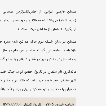
سلمان فارسی ایرانی، از جلیل‌القدرترین
صحابی
پ
(علیه‌السّلام)
می‌باشد که به بالاترین درجه‌های
ایمان
و
او بگوید: «سلمان از ما
اهل بیت
است .»
سلمان در زمان
خلیفه دوم
حاکم
مدائن
شد؛ سیره حکوم
بازخواست خلیفه قرار گرفت. سلمان سرانجام در سال 34 یا 36 ه. ق، در آخر خلافت
پنجاه سال در مدائن مریض شد و دارفانی را وداع گف
ماندگاری نام سلمان در تاریخ، حضور او در جنگ خندق
شهر خندقی حفر شود، می باشد که باتدابير و مدیریت
که
قرآن
را به فارسی ترجمه کرد و برای پیامبر (صلی‌الله‌ع
شناسه خبری: 3305
تاریخ انتشار:
1402/6/216:01