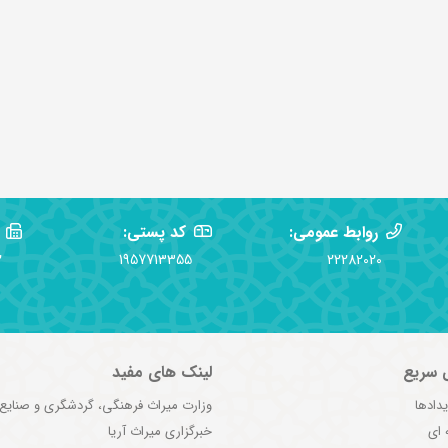
روابط عمومی:
کد پستی:
2
1957713355
22282020
 سریع
لینک های مفید
یدادها
وزارت میراث فرهنگی، گردشگری و صنایع
 ای
خبرگزاری میراث آریا