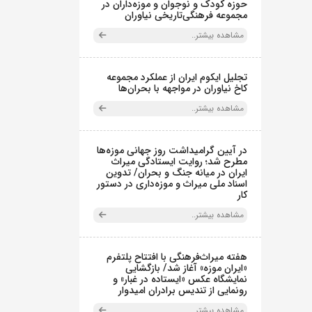
حوزه کودک و نوجوان و موزه‌داران در
مجموعه فرهنگی‌تاریخی نیاوران
مشاهده بیشتر..
تجلیل ایکوم ایران از عملکرد مجموعه
کاخ نیاوران در مواجهه با بحران‌ها
مشاهده بیشتر..
در آیین گرامیداشت روز جهانی موزه‌ها
مطرح شد؛ روایت ایستادگی میراث
ایران در میانه جنگ و بحران/ تدوین
اسناد ملی میراث و موزه‌داری در دستور
کار
مشاهده بیشتر..
هفته میراث‌فرهنگی با افتتاح پلتفرم
«ایران موزه» آغاز شد/ بازگشایی
نمایشگاه عکس «ایستاده در غبار» و
رونمایی از تندیس برادران امیدوار
مشاهده بیشتر..