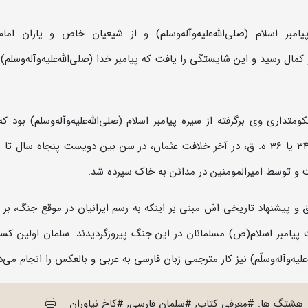
یامبر اسلام (صلی‌الله‌علیه‌و‌آله‌وسلم)
و از
شیعیان
خاص و یاران
اما
کمال
رسید و این شایستگی را یافت که پیامبر خدا (صلی‌الله‌علیه‌و‌آله‌وسلم) 
تداری وی برگرفته از سیره پیامبر اسلام (صلی‌الله‌علیه‌و‌آله‌وسلم) بود که
عثمان
، در سن بین دویست پنجاه سال تا 
ت و توسط امیرالمومنین در مدائن به خاک سپرده شد
.
 و پیشنهاد تاریخی اش مبنی بر اینکه به رسم ایرانیان در موقع جنگ، بر 
 پيامبر اسلام(ص) مسلمانان در این جنگ پیروزگردیدند. سلمان اولین کس
لیه‌و‌آله‌وسلّم) نیز کار مترجمی
زبان فارسی
به عربی و بالعکس را انجام می‌دا
هشتگ ها: #معرفی کتاب, #سلمان فارسی, #کاخ نیاوران