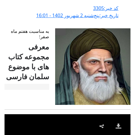
کد خبر:3305
تاریخ خبر:پنج‌شنبه 2 شهريور 1402 - 16:01
به مناسبت هفتم ماه
صفر؛
معرفی
مجموعه کتاب
های با موضوع
سلمان فارسی