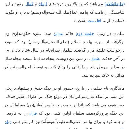
(علیه‌السّلام)
می‌باشد که به بالاترین درجه‌های
ایمان
و
کمال
رسید و این
شایستگی را یافت که پیامبر خدا (صلی‌الله‌علیه‌و‌آله‌وسلم) درباره او بگوید:
«سلمان از ما
اهل بیت
است .»
سلمان در زمان
خلیفه دوم
حاکم
مدائن
شد؛ سیره حکومتداری وی
برگرفته از سیره پیامبر اسلام (صلی‌الله‌علیه‌و‌آله‌وسلم) بود که مورد
بازخواست خلیفه قرار گرفت. سلمان سرانجام در سال 34 یا 36 ه. ق،
در آخر خلافت
عثمان
، در سن بین دویست پنجاه سال تا سیصد پنجاه سال
در مدائن مریض شد و دارفانی را وداع گفت و توسط امیرالمومنین در
مدائن به خاک سپرده شد
.
ماندگاری نام سلمان در تاریخ، حضور او در جنگ خندق و پیشنهاد تاریخی
اش مبنی بر اینکه به رسم ایرانیان در موقع جنگ، بر اطراف شهر خندقی
حفر شود، می باشد که باتدابير و مدیریت پيامبر اسلام(ص) مسلمانان در
این جنگ پیروزگردیدند. سلمان اولین کسی بود که
قرآن
را به فارسی
ترجمه کرد و برای پیامبر (صلی‌الله‌علیه‌و‌آله‌وسلّم) نیز کار مترجمی
زبان