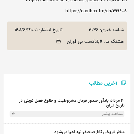
https://castbox.fm/ch/4996019
شناسه خبری: 3036
تاریخ انتشار:
1401/6/1910:01
هشتگ ها: #پادکست نی آوران
آخرین مطالب
14 مرداد؛ یادآور صدور فرمان مشروطیت و طلوع فصل نوینی در
تاریخ ایران
مشاهده بیشتر..
منظر تاریخی کاخ صاحبقرانیه احیا می‌شود