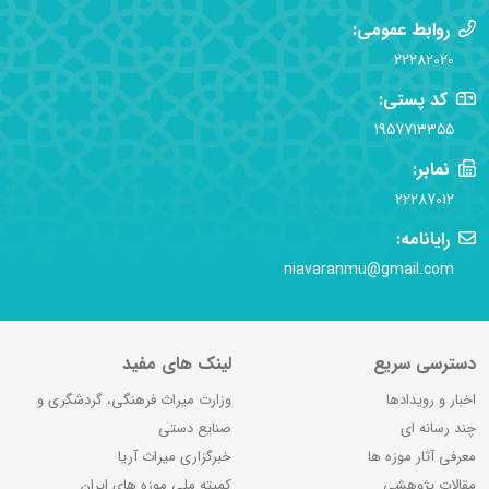
روابط عمومی:
22282020
کد پستی:
1957713355
نمابر:
22287012
رایانامه:
niavaranmu@gmail.com
دسترسی سریع
لینک های مفید
اخبار و رویدادها
وزارت میراث فرهنگی، گردشگری و
چند رسانه ای
صنایع دستی
معرفی آثار موزه ها
خبرگزاری میراث آریا
مقالات پژوهشی
کمیته ملی موزه های ایران