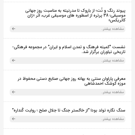
پیوند رنگ و نُت؛ از باروک تا مدرنیته به مناسبت روز جهانی
موسیقی؛ 38 پرتره از اسطوره های موسیقی غرب، اثر «ژان
کاتریکس»
مشاهده بیشتر..
نشست "کمیته فرهنگ و تمدن اسلام و ایران" در مجموعه فرهنگی‌-
تاریخی نیاوران برگزار شد.
مشاهده بیشتر..
معرفی پاراوان سنتی به بهانه روز جهانی صنایع دستی محفوظ در
موزه کوشک احمدشاهی
مشاهده بیشتر..
سنگ نگاره تولد بودا "از خاکستر جنگ تا جلال صلح ؛ روایت گَنداره"
مشاهده بیشتر..