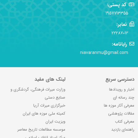
کد پستی:
1957713355
نمابر:
22287012
رایانامه:
niavaranmu@gmail.com
دسترسی سریع
لینک های مفید
اخبار و رویدادها
وزارت میراث فرهنگی، گردشگری و
چند رسانه ای
صنایع دستی
معرفی آثار موزه ها
خبرگزاری میراث آریا
مقالات پژوهشی
کمیته ملی موزه های ایران
معرفی کتاب
ویزیت ایران
راهنمای بازدید
موسسه مطالعات تاریخ معاصر
مرکز اسناد انقلاب اسلامی