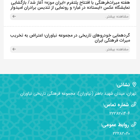
هفته میراث‌فرهنگی با افتتاح پلتفرم «ایران موزه» آغاز شد/ بازگشایی
نمایشگاه عکس «ایستاده در غبار» و رونمایی از تندیس برادران امیدوار
مشاهده بیشتر..
گردهمایی خودروهای تاریخی در مجموعه نیاوران؛ اعتراض به تخریب
میراث فرهنگی ایران
مشاهده بیشتر..
نشانی:
تهران، میدان شهید باهنر (نیاوران)، مجموعه فرهنگی تاریخی نیاوران
شماره تماس:
22282014-6
روابط عمومی:
22282020