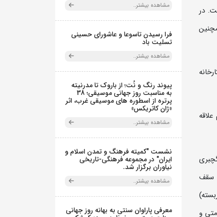
مشاهده بیشتر..
ت. در
مچنین
فرا رسیدن تاسوعا و عاشورای حسینی
تسلیت باد
مشاهده بیشتر..
رخانه
پیوند رنگ و نُت؛ از باروک تا مدرنیته
به مناسبت روز جهانی موسیقی؛ 38
پرتره از اسطوره های موسیقی غرب، اثر
«ژان کاتریکس»
 جهت بازدید عموم علاقه
مشاهده بیشتر..
نشست "کمیته فرهنگ و تمدن اسلام و
ا، مرمت گچبری
ایران" در مجموعه فرهنگی‌-تاریخی
نیاوران برگزار شد.
د سقف
مشاهده بیشتر..
بسته)
معرفی پاراوان سنتی به بهانه روز جهانی
متی و