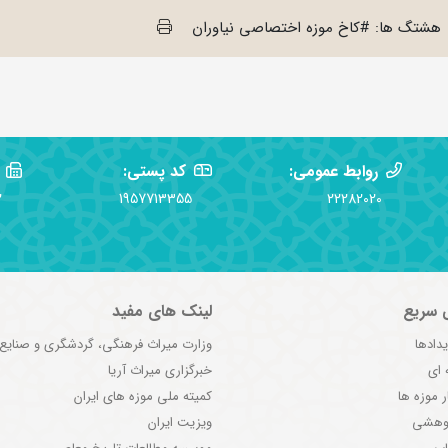
هشتگ ها: #کاخ موزه اختصاصی نیاوران
روابط عمومی:
کد پستی:
2
1957713355
22282020
 سریع
لینک های مفید
یدادها
وزارت میراث فرهنگی، گردشگری و صنایع
 ای
خبرگزاری میراث آریا
ر موزه ها
کمیته ملی موزه های ایران
ژوهشی
ویزیت ایران