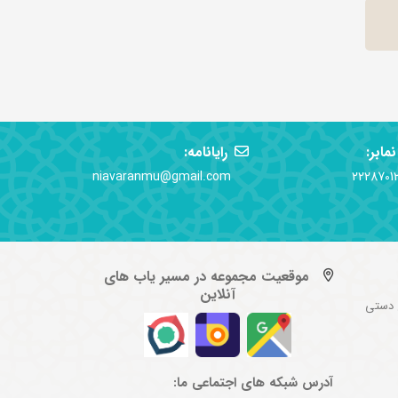
نمابر:
رایانامه:
niavaranmu@gmail.com
2228701
موقعیت مجموعه در مسیر یاب های
آنلاین
 دستی
آدرس شبکه های اجتماعی ما: