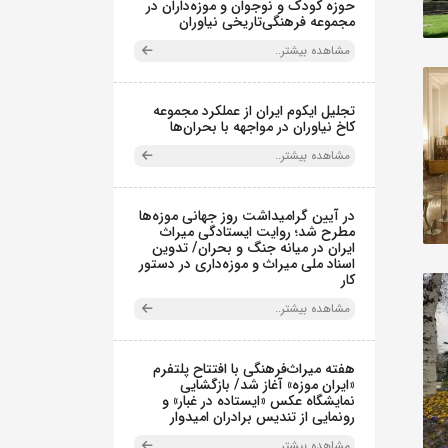
حوزه کودک و نوجوان و موزه‌داران در
مجموعه فرهنگی‌تاریخی نیاوران
مشاهده بیشتر..
تجلیل ایکوم ایران از عملکرد مجموعه
کاخ نیاوران در مواجهه با بحران‌ها
مشاهده بیشتر..
در آیین گرامیداشت روز جهانی موزه‌ها
مطرح شد؛ روایت ایستادگی میراث
ایران در میانه جنگ و بحران/ تدوین
اسناد ملی میراث و موزه‌داری در دستور
کار
مشاهده بیشتر..
هفته میراث‌فرهنگی با افتتاح پلتفرم
«ایران موزه» آغاز شد/ بازگشایی
نمایشگاه عکس «ایستاده در غبار» و
رونمایی از تندیس برادران امیدوار
مشاهده بیشتر..