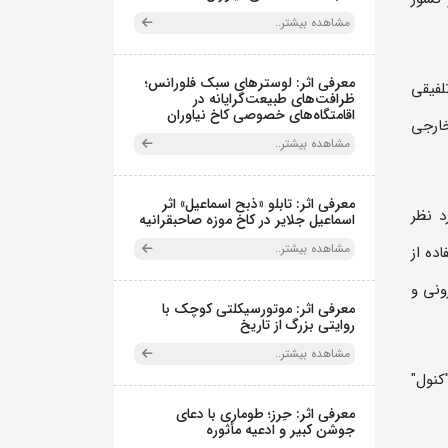
مشاهده بیشتر..
معرفی اثر: لوسترهای سبک فلورانس؛
لفيقي
ظرافت‌های طبیعت‌گرایانه در
اقامتگاه‌های خصوصی کاخ نیاوران
خارجي
مشاهده بیشتر..
معرفی اثر: تابلو «ذبح اسماعیل» اثر
د نظر
اسماعیل جلایر در کاخ موزه صاحبقرانیه
مشاهده بیشتر..
ده از
ونی و
معرفی اثر: موتورسیکلتی کوچک با
روایتی بزرگ از تاریخ
مشاهده بیشتر..
کنول"
معرفی اثر: حِرز؛ طوماری با دعای
جوشن کبیر و ادعیه مأثوره