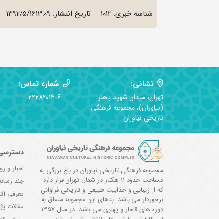
شناسه خبری: 1012
تاریخ انتشار:
1392/5/1613:09
نشانی:
شماره تماس:
تهران، میدان شهید باهنر
22282014-6
(نیاوران)، مجموعه فرهنگی
تاریخی نیاوران
دسترسی
اخبار و رو
مجموعه فرهنگی تاریخی نیاوران در باغ بزرگی به
مساحت حدود 11 هکتار در شمال تهران قرار دارد
چند رسانه
که از زیبایی و جذابیت طبیعی و تاریخی فراوانی
معرفی آثا
برخوردار می باشد. بناهای این مجموعه متعلق به
مقالات پ
دوره های قاجار و پهلوی می باشد. در سال 1357