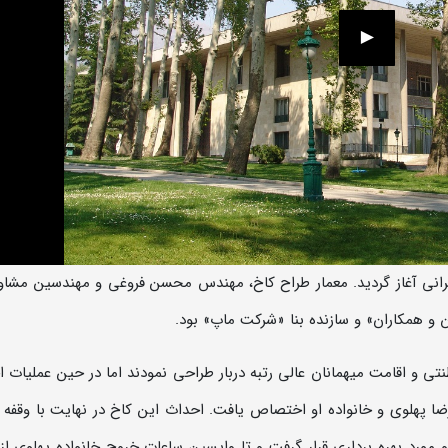
در سال 1337ه.ش با طراحی ایرانی آغاز گردید. معمار طراح کاخ، مهندس محسن فروغی و مهندسین مشا
ن و همکاران» و سازنده بنا «شرکت ماپ» بود.
نتی و اقامت میهمانان عالی رتبه دربار طراحی نمودند اما در حین عملیات ا
ا پهلوی و خانواده او اختصاص یافت. احداث این کاخ در نهایت با وقفه ­
ر سال 1346 ه.­ش تمام شد و مورد بهره برداری قرار گرفت و تا واپسین ساعات خروج خانواده پهلوی 