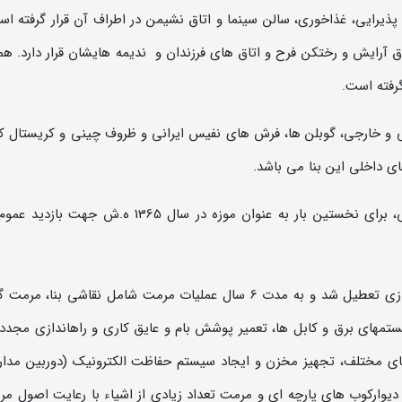
رايی، غذاخوری، سالن سينما و اتاق نشیمن در اطراف آن قرار گرفته اس
 آرایش و رختکن فرح و اتاق های فرزندان و ندیمه هایشان قرار دارد. ه
گرفته است.
انی و خارجی، گوبلن ها، فرش های نفیس ایرانی و ظروف چینی و کریستال کا
ای داخلی این بنا می باشد.
کاخ اختصاصی نیاوران پس از پیروزی انقلاب اسلامی، برای نخستین بار به عنوان موزه در سال 1365 ه.ش
این کاخ موزه در دی ماه 1382 با هدف مرمت و بهسازی تعطیل شد و به مدت 6 سال عملیات مرمت شامل نقاشی بن
تم­های برق و کابل ها، تعمیر پوشش بام و عایق کاری و راه­اندازی مجد
ی مختلف، تجهیز مخزن و ایجاد سیستم حفاظت الکترونیک (دوربین مدار
 دیوارکوب های پارچه ای و مرمت تعداد زیادی از اشیاء با رعایت اصول مر