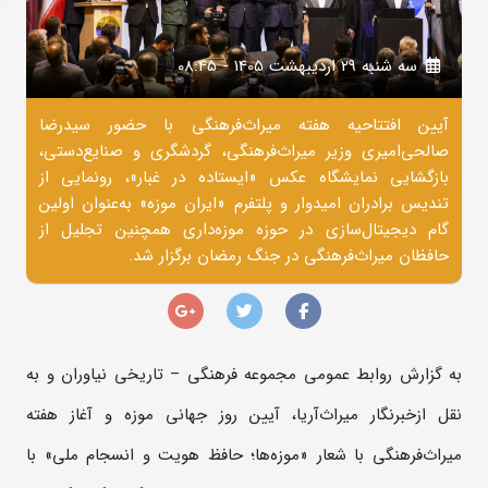
سه شنبه 29 ارديبهشت 1405 - 08:45
آیین افتتاحیه هفته میراث‌فرهنگی با حضور سیدرضا
صالحی‌امیری وزیر میراث‌فرهنگی، گردشگری و صنایع‌دستی،
بازگشایی نمایشگاه عکس «ایستاده در غبار»، رونمایی از
تندیس برادران امیدوار و پلتفرم «ایران موزه» به‌عنوان اولین
گام دیجیتال‌سازی در حوزه موزه‌داری همچنین تجلیل از
حافظان میراث‌فرهنگی در جنگ رمضان برگزار شد.
به گزارش روابط عمومی مجموعه فرهنگی­­ – تاریخی نیاوران و به
نقل ازخبرنگار میراث‌آریا، آیین روز جهانی موزه و آغاز هفته
میراث‌فرهنگی با شعار «موزه‌ها؛ حافظ هویت و انسجام ملی» با