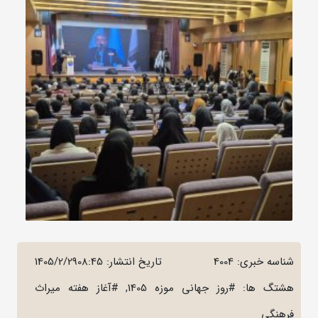
شناسه خبری: 4004
تاریخ انتشار:
1405/2/2908:45
هشتگ ها: #روز جهانی موزه 1405, #آغاز هفته میراث
فرهنگی