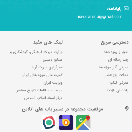
رایانامه:
niavaranmu@gmail.com
دسترسی سریع
لینک های مفید
اخبار و رویدادها
وزارت میراث فرهنگی، گردشگری و
چند رسانه ای
صنایع دستی
معرفی آثار موزه ها
خبرگزاری میراث آریا
مقالات پژوهشی
کمیته ملی موزه های ایران
معرفی کتاب
ویزیت ایران
راهنمای بازدید
موسسه مطالعات تاریخ معاصر
مرکز اسناد انقلاب اسلامی
موقعیت مجموعه در مسیر یاب های آنلاین