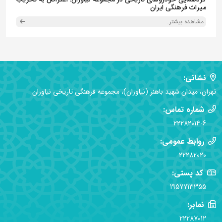
میراث فرهنگی ایران
مشاهده بیشتر..
نشانی:
تهران، میدان شهید باهنر (نیاوران)، مجموعه فرهنگی تاریخی نیاوران
شماره تماس:
22282014-6
روابط عمومی:
22282020
کد پستی:
1957713355
نمابر:
22287012